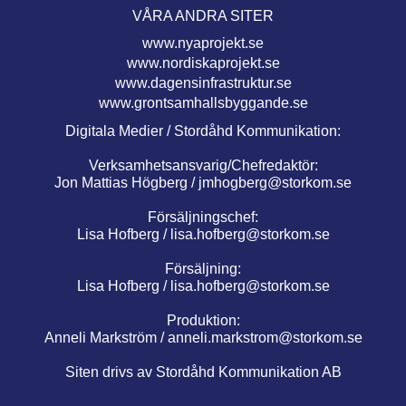
VÅRA ANDRA SITER
www.nyaprojekt.se
www.nordiskaprojekt.se
www.dagensinfrastruktur.se
www.grontsamhallsbyggande.se
Digitala Medier / Stordåhd Kommunikation:
Verksamhetsansvarig/Chefredaktör:
Jon Mattias Högberg /
jmhogberg@storkom.se
Försäljningschef:
Lisa Hofberg /
lisa.hofberg@storkom.se
Försäljning:
Lisa Hofberg /
lisa.hofberg@storkom.se
Produktion:
Anneli Markström /
anneli.markstrom@storkom.se
Siten drivs av Stordåhd Kommunikation AB