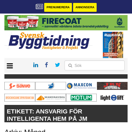
PRENUMERERA
ANNONSERA
START
PRENUMERERA
VÅRA ANDRA MAGASIN
ANNONSERA
KONTAKT
ETIKETT:
ANSVARIG FÖR
INTELLIGENTA HEM PÅ JM