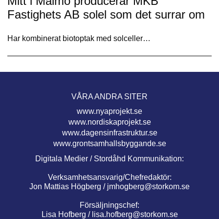
Mitt i Malmö producerar MKB
Fastighets AB solel som det surrar om
Har kombinerat biotoptak med solceller…
VÅRA ANDRA SITER
www.nyaprojekt.se
www.nordiskaprojekt.se
www.dagensinfrastruktur.se
www.grontsamhallsbyggande.se
Digitala Medier / Stordåhd Kommunikation:
Verksamhetsansvarig/Chefredaktör:
Jon Mattias Högberg /
jmhogberg@storkom.se
Försäljningschef:
Lisa Hofberg /
lisa.hofberg@storkom.se