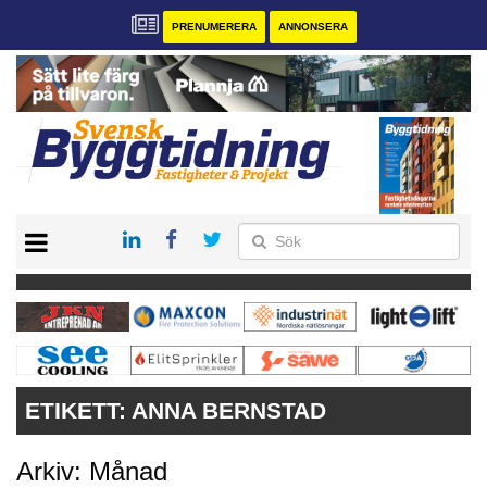
PRENUMERERA
ANNONSERA
START
PRENUMERERA
VÅRA ANDRA MAGASIN
ANNONSERA
KONTAKT
ETIKETT:
ANNA BERNSTAD
Arkiv: Månad