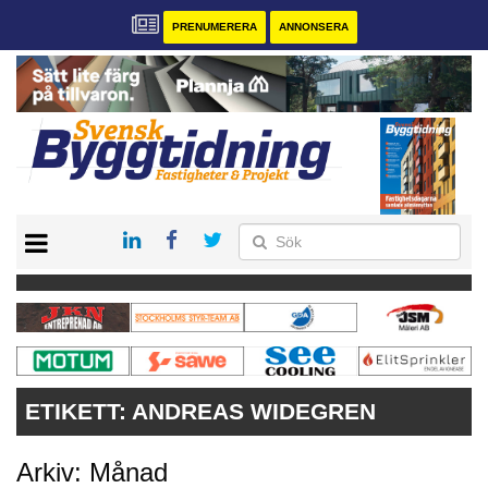
PRENUMERERA
ANNONSERA
START
PRENUMERERA
VÅRA ANDRA MAGASIN
ANNONSERA
KONTAKT
ETIKETT:
ANDREAS WIDEGREN
Arkiv: Månad