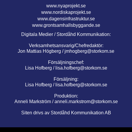
www.nyaprojekt.se
www.nordiskaprojekt.se
www.dagensinfrastruktur.se
www.grontsamhallsbyggande.se
Digitala Medier / Stordåhd Kommunikation:
Verksamhetsansvarig/Chefredaktör:
Jon Mattias Högberg /
jmhogberg@storkom.se
Försäljningschef:
Lisa Hofberg /
lisa.hofberg@storkom.se
Försäljning:
Lisa Hofberg /
lisa.hofberg@storkom.se
Produktion:
Anneli Markström /
anneli.markstrom@storkom.se
Siten drivs av Stordåhd Kommunikation AB