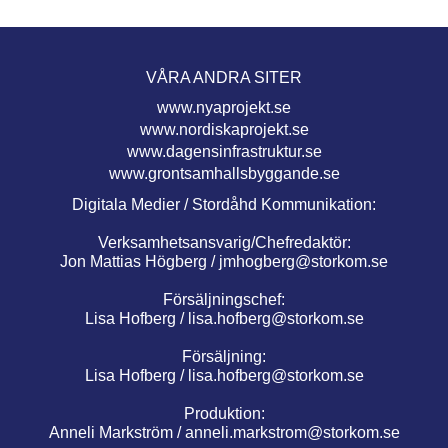
VÅRA ANDRA SITER
www.nyaprojekt.se
www.nordiskaprojekt.se
www.dagensinfrastruktur.se
www.grontsamhallsbyggande.se
Digitala Medier / Stordåhd Kommunikation:
Verksamhetsansvarig/Chefredaktör:
Jon Mattias Högberg /
jmhogberg@storkom.se
Försäljningschef:
Lisa Hofberg /
lisa.hofberg@storkom.se
Försäljning:
Lisa Hofberg /
lisa.hofberg@storkom.se
Produktion:
Anneli Markström /
anneli.markstrom@storkom.se