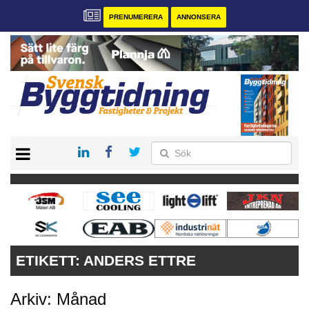
PRENUMERERA
ANNONSERA
START
PRENUMERERA
VÅRA ANDRA MAGASIN
ANNONSERA
KONTAKT
ETIKETT:
ANDERS ETTRE
Arkiv: Månad