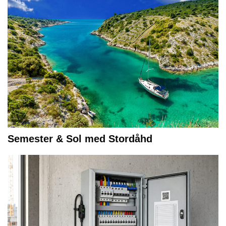
Semester & Sol med Stordåhd