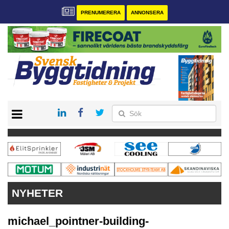
PRENUMERERA
ANNONSERA
START
PRENUMERERA
VÅRA ANDRA MAGASIN
ANNONSERA
KONTAKT
NYHETER
michael_pointner-building-