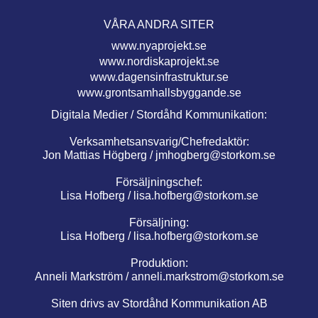
VÅRA ANDRA SITER
www.nyaprojekt.se
www.nordiskaprojekt.se
www.dagensinfrastruktur.se
www.grontsamhallsbyggande.se
Digitala Medier / Stordåhd Kommunikation:
Verksamhetsansvarig/Chefredaktör:
Jon Mattias Högberg /
jmhogberg@storkom.se
Försäljningschef:
Lisa Hofberg /
lisa.hofberg@storkom.se
Försäljning:
Lisa Hofberg /
lisa.hofberg@storkom.se
Produktion:
Anneli Markström /
anneli.markstrom@storkom.se
Siten drivs av Stordåhd Kommunikation AB