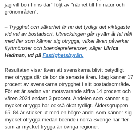
jag vill bo i finns där” följt av ”närhet till fin natur och
grönområden”.
– Trygghet och säkerhet är nu det tydligt det viktigaste
vid val av bostadsort. Utvecklingen går tyvärr åt fel håll
med fler som känner sig otrygga, vilket även påverkar
flyttmönster och boendepreferenser, säger
Ulrica
Hedman, vd på
Fastighetsbyrån.
Resultaten visar även att svenskarna blivit betydligt
mer otrygga där de bor de senaste åren. Idag känner 17
procent av svenskarna otrygghet i sitt bostadsområde.
För ett år sedan var motsvarande siffra 14 procent och
våren 2024 endast 3 procent. Andelen som känner sig
mycket otrygga har också ökat tydligt. Åldersgruppen
65–84 år sticker ut med en högre andel som känner sig
mycket otrygga medan boende i norra Sverige har fler
som är mycket trygga än övriga regioner.