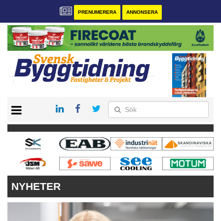
PRENUMERERA
ANNONSERA
START
PRENUMERERA
VÅRA ANDRA MAGASIN
ANNONSERA
KONTAKT
NYHETER