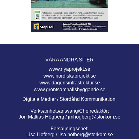
VÅRA ANDRA SITER
www.nyaprojekt.se
www.nordiskaprojekt.se
www.dagensinfrastruktur.se
www.grontsamhallsbyggande.se
Digitala Medier / Stordåhd Kommunikation:
Verksamhetsansvarig/Chefredaktör:
Jon Mattias Högberg /
jmhogberg@storkom.se
Försäljningschef:
Lisa Hofberg /
lisa.hofberg@storkom.se