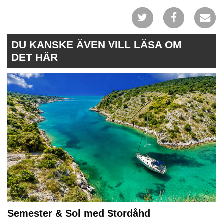
DU KANSKE ÄVEN VILL LÄSA OM
DET HÄR
Semester & Sol med Stordåhd