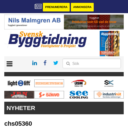
PRENUMERERA
ANNONSERA
START
PRENUMERERA
VÅRA ANDRA MAGASIN
ANNONSERA
KONTAKT
NYHETER
chs05360