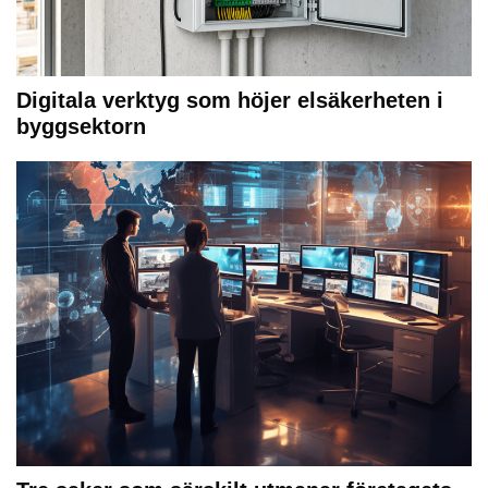
Digitala verktyg som höjer elsäkerheten i
byggsektorn