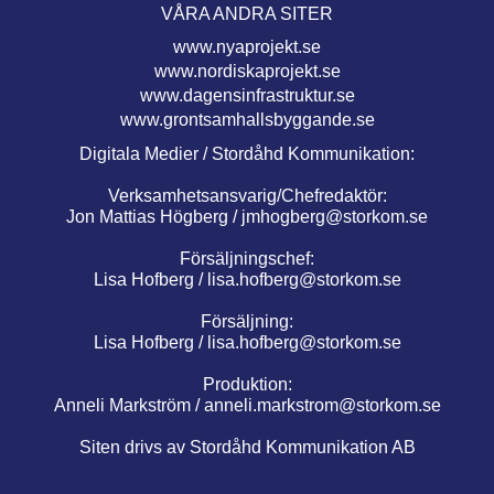
VÅRA ANDRA SITER
www.nyaprojekt.se
www.nordiskaprojekt.se
www.dagensinfrastruktur.se
www.grontsamhallsbyggande.se
Digitala Medier / Stordåhd Kommunikation:
Verksamhetsansvarig/Chefredaktör:
Jon Mattias Högberg /
jmhogberg@storkom.se
Försäljningschef:
Lisa Hofberg /
lisa.hofberg@storkom.se
Försäljning:
Lisa Hofberg /
lisa.hofberg@storkom.se
Produktion:
Anneli Markström /
anneli.markstrom@storkom.se
Siten drivs av Stordåhd Kommunikation AB