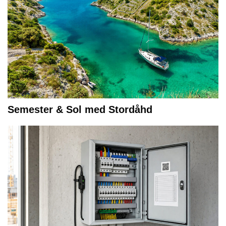
Semester & Sol med Stordåhd