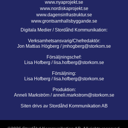
www.nyaprojekt.se
www.nordiskaprojekt.se
www.dagensinfrastruktur.se
www.grontsamhallsbyggande.se
Digitala Medier / Stordåhd Kommunikation:
Verksamhetsansvarig/Chefredaktör:
Jon Mattias Högberg /
jmhogberg@storkom.se
Försäljningschef:
Lisa Hofberg /
lisa.hofberg@storkom.se
Försäljning:
Lisa Hofberg /
lisa.hofberg@storkom.se
Produktion:
Anneli Markström /
anneli.markstrom@storkom.se
Siten drivs av Stordåhd Kommunikation AB