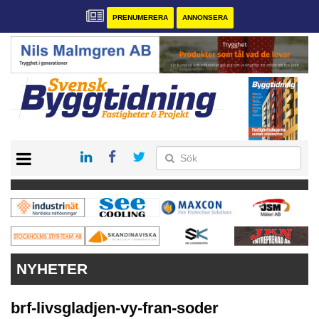
PRENUMERERA
ANNONSERA
START
PRENUMERERA
VÅRA ANDRA MAGASIN
ANNONSERA
KONTAKT
NYHETER
brf-livsgladjen-vy-fran-soder