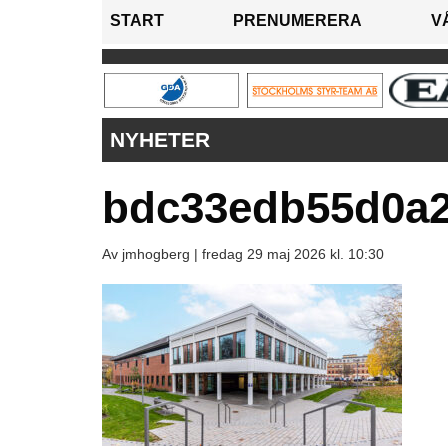
START
PRENUMERERA
V
NYHETER
bdc33edb55d0a
Av jmhogberg |
fredag 29 maj 2026 kl. 10:30