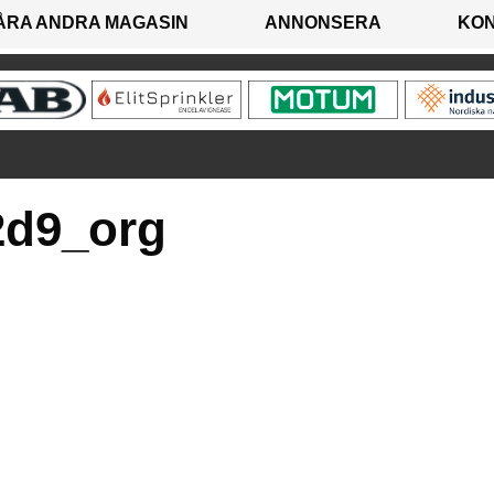
ÅRA ANDRA MAGASIN
ANNONSERA
KO
2d9_org