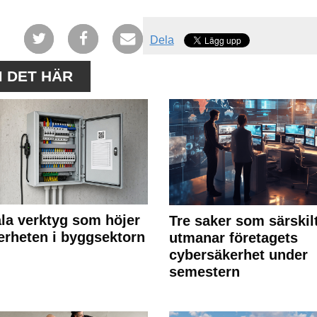
Dela
M DET HÄR
ala verktyg som höjer
Tre saker som särskil
erheten i byggsektorn
utmanar företagets
cybersäkerhet under
semestern