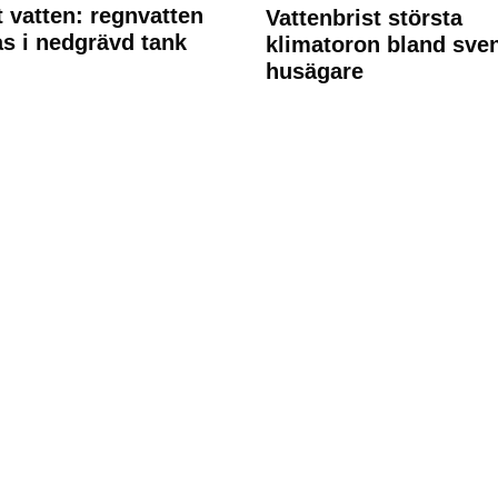
 vatten: regnvatten
Vattenbrist största
s i nedgrävd tank
klimatoron bland sve
husägare