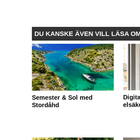
DU KANSKE ÄVEN VILL LÄSA O
Digit
Semester & Sol med
elsäk
Stordåhd