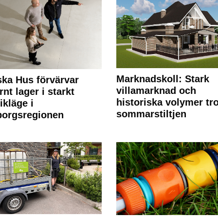
Marknadskoll: Stark
ka Hus förvärvar
villamarknad och
nt lager i starkt
historiska volymer tr
ikläge i
sommarstiltjen
borgsregionen