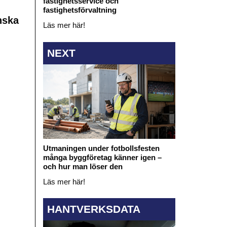
fastighetsservice och
fastighetsförvaltning
nska
Läs mer här!
NEXT
Utmaningen under fotbollsfesten
många byggföretag känner igen –
och hur man löser den
Läs mer här!
HANTVERKSDATA