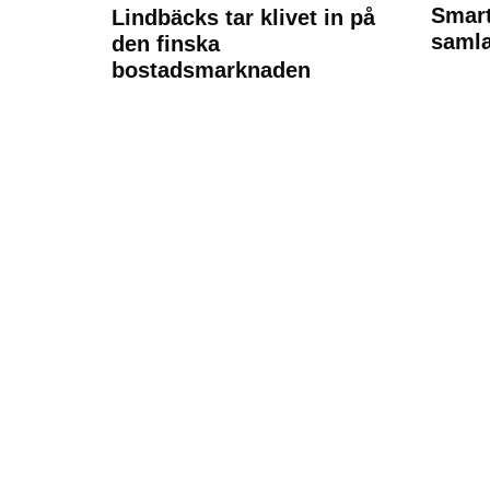
Smart
Lindbäcks tar klivet in på
samla
den finska
bostadsmarknaden