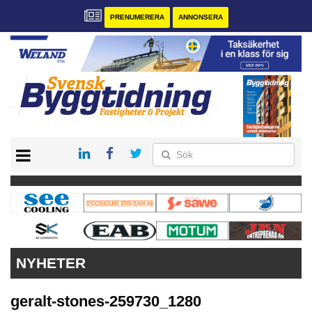
PRENUMERERA
ANNONSERA
START
PRENUMERERA
VÅRA ANDRA MAGASIN
ANNONSERA
KONTAKT
NYHETER
geralt-stones-259730_1280