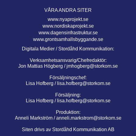
VÅRA ANDRA SITER
www.nyaprojekt.se
www.nordiskaprojekt.se
www.dagensinfrastruktur.se
www.grontsamhallsbyggande.se
Digitala Medier / Stordåhd Kommunikation:
Verksamhetsansvarig/Chefredaktör:
Jon Mattias Högberg /
jmhogberg@storkom.se
Försäljningschef:
Lisa Hofberg /
lisa.hofberg@storkom.se
Försäljning:
Lisa Hofberg /
lisa.hofberg@storkom.se
Produktion:
Anneli Markström /
anneli.markstrom@storkom.se
Siten drivs av Stordåhd Kommunikation AB