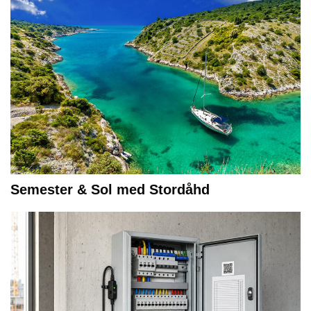
Semester & Sol med Stordåhd