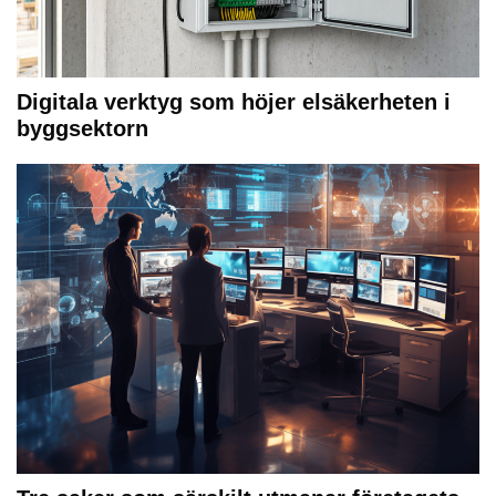
Digitala verktyg som höjer elsäkerheten i
byggsektorn