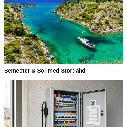
Semester & Sol med Stordåhd