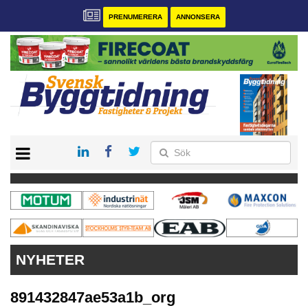
PRENUMERERA
ANNONSERA
START
PRENUMERERA
VÅRA ANDRA MAGASIN
ANNONSERA
KONTAKT
NYHETER
891432847ae53a1b_org