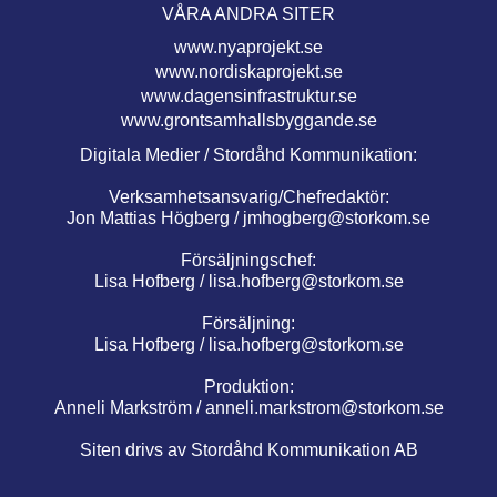
VÅRA ANDRA SITER
www.nyaprojekt.se
www.nordiskaprojekt.se
www.dagensinfrastruktur.se
www.grontsamhallsbyggande.se
Digitala Medier / Stordåhd Kommunikation:
Verksamhetsansvarig/Chefredaktör:
Jon Mattias Högberg /
jmhogberg@storkom.se
Försäljningschef:
Lisa Hofberg /
lisa.hofberg@storkom.se
Försäljning:
Lisa Hofberg /
lisa.hofberg@storkom.se
Produktion:
Anneli Markström /
anneli.markstrom@storkom.se
Siten drivs av Stordåhd Kommunikation AB