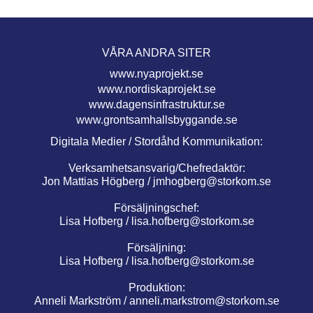
VÅRA ANDRA SITER
www.nyaprojekt.se
www.nordiskaprojekt.se
www.dagensinfrastruktur.se
www.grontsamhallsbyggande.se
Digitala Medier / Stordåhd Kommunikation:
Verksamhetsansvarig/Chefredaktör:
Jon Mattias Högberg /
jmhogberg@storkom.se
Försäljningschef:
Lisa Hofberg /
lisa.hofberg@storkom.se
Försäljning:
Lisa Hofberg /
lisa.hofberg@storkom.se
Produktion:
Anneli Markström /
anneli.markstrom@storkom.se