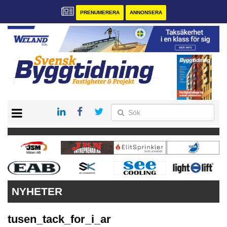
PRENUMERERA
ANNONSERA
START
PRENUMERERA
VÅRA ANDRA MAGASIN
ANNONSERA
KONTAKT
NYHETER
tusen_tack_for_i_ar