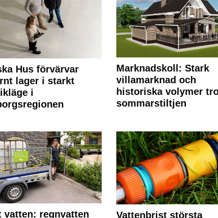
Marknadskoll: Stark
ka Hus förvärvar
villamarknad och
nt lager i starkt
historiska volymer tr
ikläge i
sommarstiltjen
borgsregionen
 vatten: regnvatten
Vattenbrist största