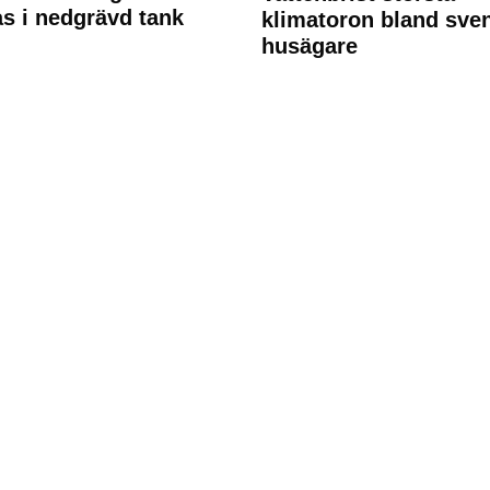
s i nedgrävd tank
klimatoron bland sve
husägare