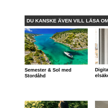
DU KANSKE ÄVEN VILL LÄSA O
Digit
Semester & Sol med
elsäk
Stordåhd