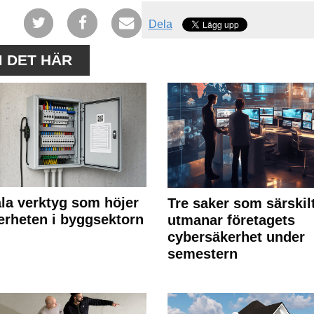
Dela
M DET HÄR
ala verktyg som höjer
Tre saker som särskil
erheten i byggsektorn
utmanar företagets
cybersäkerhet under
semestern