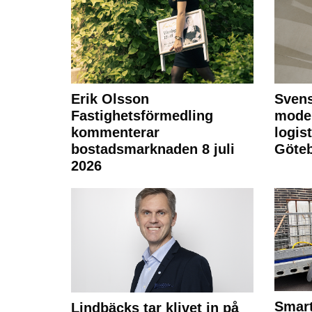
Erik Olsson
Svens
Fastighetsförmedling
moder
kommenterar
logist
bostadsmarknaden 8 juli
Göte
2026
Smart
Lindbäcks tar klivet in på