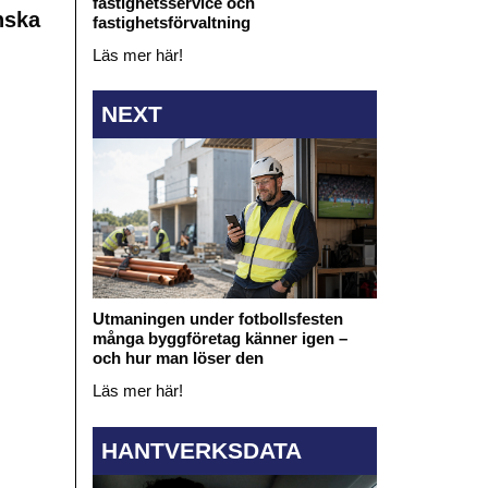
fastighetsservice och
nska
fastighetsförvaltning
Läs mer här!
NEXT
Utmaningen under fotbollsfesten
många byggföretag känner igen –
och hur man löser den
Läs mer här!
HANTVERKSDATA