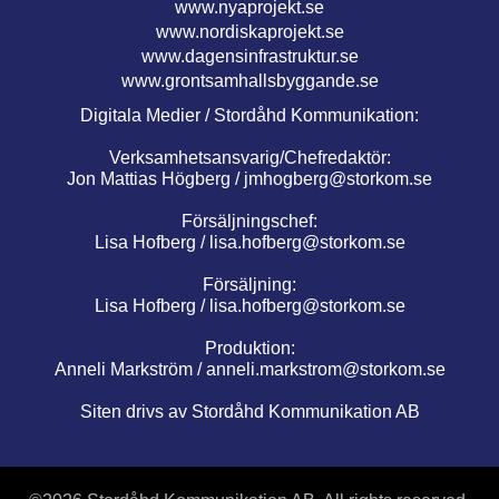
www.nyaprojekt.se
www.nordiskaprojekt.se
www.dagensinfrastruktur.se
www.grontsamhallsbyggande.se
Digitala Medier / Stordåhd Kommunikation:
Verksamhetsansvarig/Chefredaktör:
Jon Mattias Högberg /
jmhogberg@storkom.se
Försäljningschef:
Lisa Hofberg /
lisa.hofberg@storkom.se
Försäljning:
Lisa Hofberg /
lisa.hofberg@storkom.se
Produktion:
Anneli Markström /
anneli.markstrom@storkom.se
Siten drivs av Stordåhd Kommunikation AB