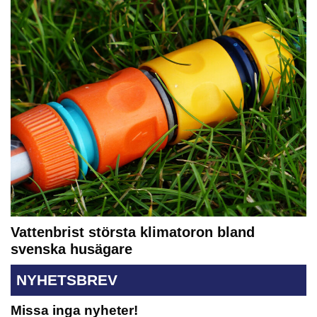
Vattenbrist största klimatoron bland
svenska husägare
NYHETSBREV
Missa inga nyheter!