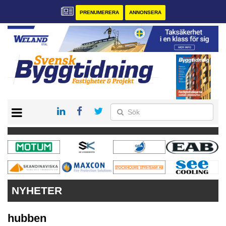
PRENUMERERA
ANNONSERA
START
PRENUMERERA
VÅRA ANDRA MAGASIN
ANNONSERA
KONTAKT
NYHETER
hubben