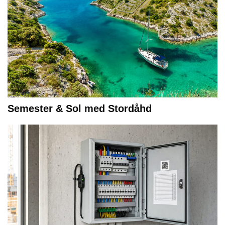
Semester & Sol med Stordåhd