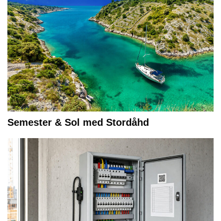
Semester & Sol med Stordåhd