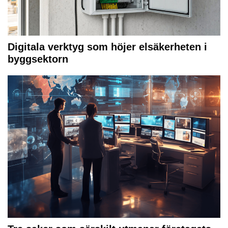
Digitala verktyg som höjer elsäkerheten i
byggsektorn