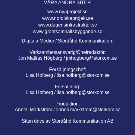
VÅRA ANDRA SITER
www.nyaprojekt.se
www.nordiskaprojekt.se
www.dagensinfrastruktur.se
www.grontsamhallsbyggande.se
Digitala Medier / Stordåhd Kommunikation:
Verksamhetsansvarig/Chefredaktör:
Jon Mattias Högberg /
jmhogberg@storkom.se
Försäljningschef:
Lisa Hofberg /
lisa.hofberg@storkom.se
Försäljning:
Lisa Hofberg /
lisa.hofberg@storkom.se
Produktion:
Anneli Markström /
anneli.markstrom@storkom.se
Siten drivs av Stordåhd Kommunikation AB