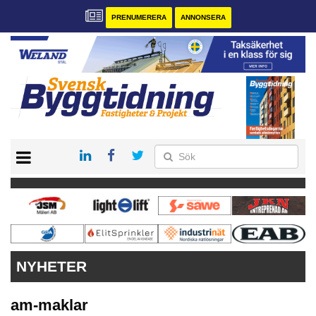
PRENUMERERA
ANNONSERA
START
PRENUMERERA
VÅRA ANDRA MAGASIN
ANNONSERA
KONTAKT
NYHETER
am-maklar