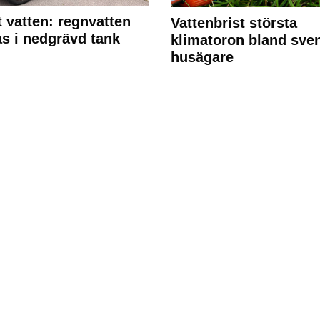
 vatten: regnvatten
Vattenbrist största
s i nedgrävd tank
klimatoron bland sve
husägare