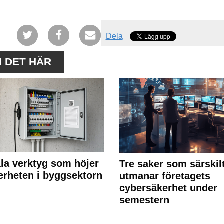
Dela
M DET HÄR
ala verktyg som höjer
Tre saker som särskil
erheten i byggsektorn
utmanar företagets
cybersäkerhet under
semestern