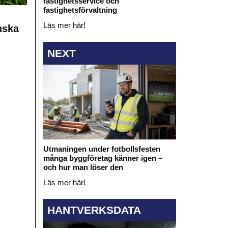
fastighetsservice och
fastighetsförvaltning
Läs mer här!
nska
NEXT
Utmaningen under fotbollsfesten
många byggföretag känner igen –
och hur man löser den
Läs mer här!
HANTVERKSDATA