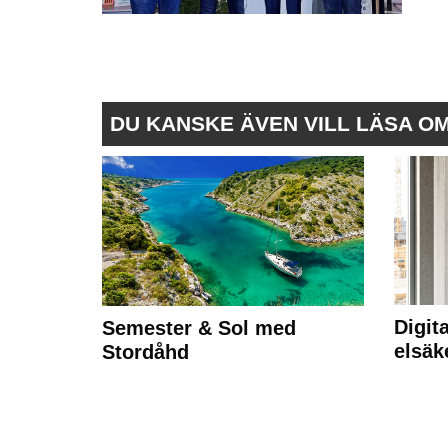
DU KANSKE ÄVEN VILL LÄSA O
Digit
Semester & Sol med
elsäk
Stordåhd