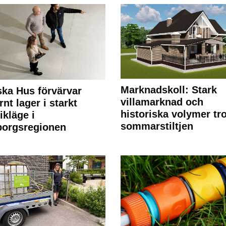
Marknadskoll: Stark
ka Hus förvärvar
villamarknad och
nt lager i starkt
historiska volymer tr
ikläge i
sommarstiltjen
borgsregionen