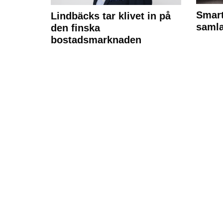
Smart
Lindbäcks tar klivet in på
samla
den finska
bostadsmarknaden