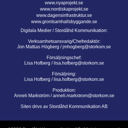
www.nyaprojekt.se
www.nordiskaprojekt.se
www.dagensinfrastruktur.se
www.grontsamhallsbyggande.se
Digitala Medier / Stordåhd Kommunikation:
Verksamhetsansvarig/Chefredaktör:
Jon Mattias Högberg /
jmhogberg@storkom.se
Försäljningschef:
Lisa Hofberg /
lisa.hofberg@storkom.se
Försäljning:
Lisa Hofberg /
lisa.hofberg@storkom.se
Produktion:
Anneli Markström /
anneli.markstrom@storkom.se
Siten drivs av Stordåhd Kommunikation AB