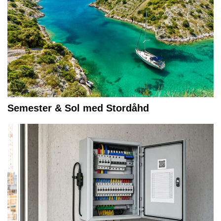
Semester & Sol med Stordåhd