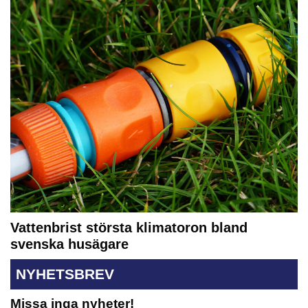
Vattenbrist största klimatoron bland
svenska husägare
NYHETSBREV
Missa inga nyheter!