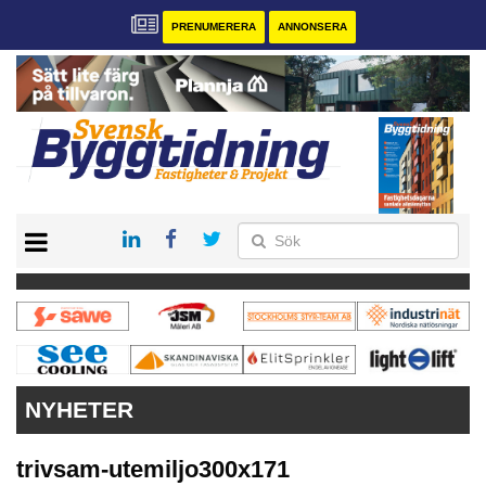
PRENUMERERA
ANNONSERA
START
PRENUMERERA
VÅRA ANDRA MAGASIN
ANNONSERA
KONTAKT
NYHETER
trivsam-utemiljo300x171