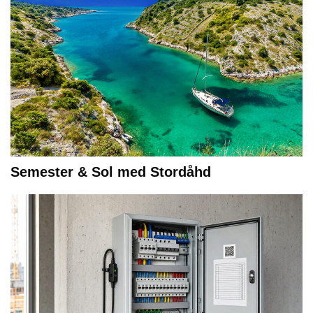
Semester & Sol med Stordåhd