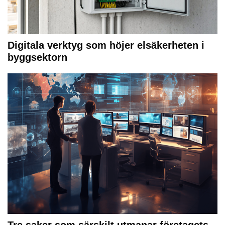
Digitala verktyg som höjer elsäkerheten i
byggsektorn
Tre saker som särskilt utmanar företagets