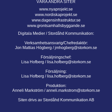
VÅRA ANDRA SITER
www.nyaprojekt.se
www.nordiskaprojekt.se
www.dagensinfrastruktur.se
www.grontsamhallsbyggande.se
Digitala Medier / Stordåhd Kommunikation:
Verksamhetsansvarig/Chefredaktör:
Jon Mattias Högberg /
jmhogberg@storkom.se
Försäljningschef:
Lisa Hofberg /
lisa.hofberg@storkom.se
Försäljning:
Lisa Hofberg /
lisa.hofberg@storkom.se
Produktion:
Anneli Markström /
anneli.markstrom@storkom.se
Siten drivs av Stordåhd Kommunikation AB