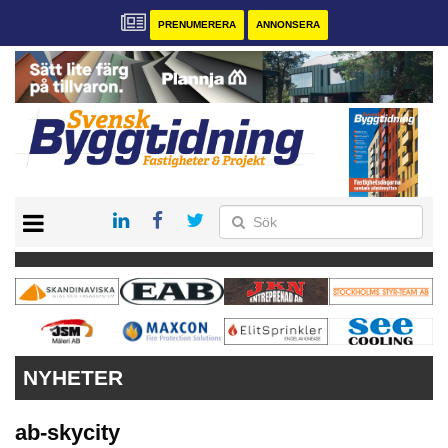
PRENUMERERA
ANNONSERA
START
PRENUMERERA
VÅRA ANDRA MAGASIN
ANNONSERA
KONTAKT
NYHETER
ab-skycity