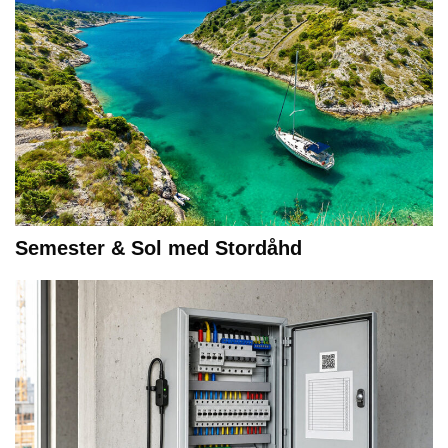
Semester & Sol med Stordåhd