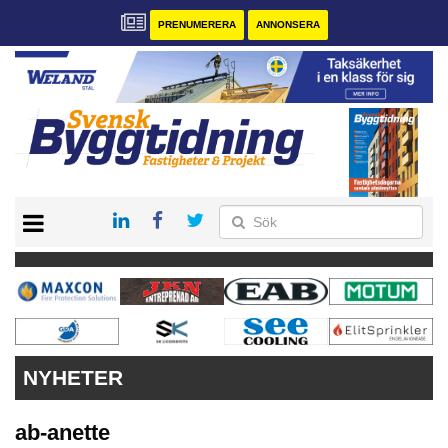
PRENUMERERA
ANNONSERA
START
PRENUMERERA
VÅRA ANDRA MAGASIN
ANNONSERA
KONTAKT
NYHETER
ab-anette