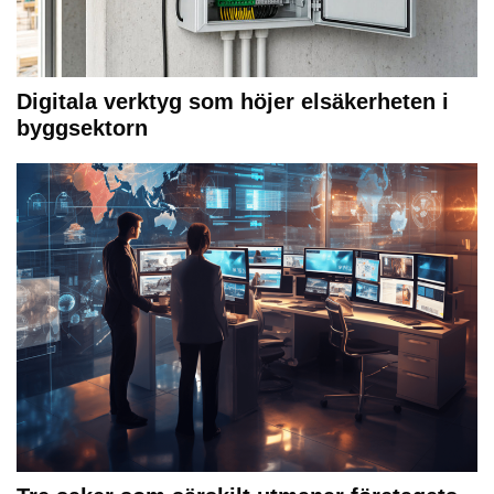
Digitala verktyg som höjer elsäkerheten i
byggsektorn