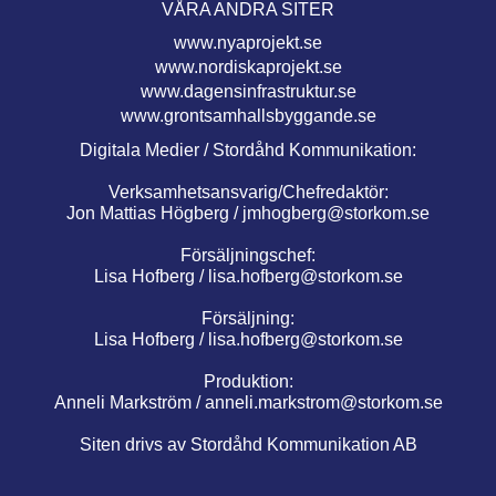
VÅRA ANDRA SITER
www.nyaprojekt.se
www.nordiskaprojekt.se
www.dagensinfrastruktur.se
www.grontsamhallsbyggande.se
Digitala Medier / Stordåhd Kommunikation:
Verksamhetsansvarig/Chefredaktör:
Jon Mattias Högberg /
jmhogberg@storkom.se
Försäljningschef:
Lisa Hofberg /
lisa.hofberg@storkom.se
Försäljning:
Lisa Hofberg /
lisa.hofberg@storkom.se
Produktion:
Anneli Markström /
anneli.markstrom@storkom.se
Siten drivs av Stordåhd Kommunikation AB