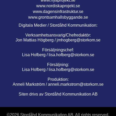
www.nyaprojekt.se
www.nordiskaprojekt.se
www.dagensinfrastruktur.se
www.grontsamhallsbyggande.se
Digitala Medier / Stordåhd Kommunikation:
Verksamhetsansvarig/Chefredaktör:
Jon Mattias Högberg /
jmhogberg@storkom.se
Försäljningschef:
Lisa Hofberg /
lisa.hofberg@storkom.se
Försäljning:
Lisa Hofberg /
lisa.hofberg@storkom.se
Produktion:
Anneli Markström /
anneli.markstrom@storkom.se
Siten drivs av Stordåhd Kommunikation AB
©
2026 Stordåhd Kommunikation AB, All rights reserved.