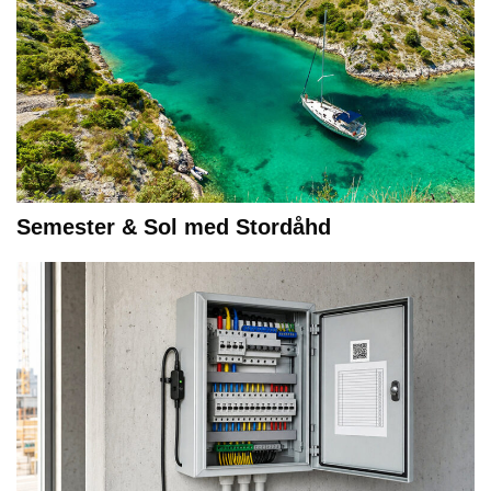
Semester & Sol med Stordåhd