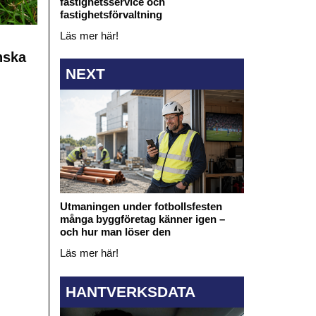
fastighetsservice och
fastighetsförvaltning
Läs mer här!
nska
NEXT
Utmaningen under fotbollsfesten
många byggföretag känner igen –
och hur man löser den
Läs mer här!
HANTVERKSDATA