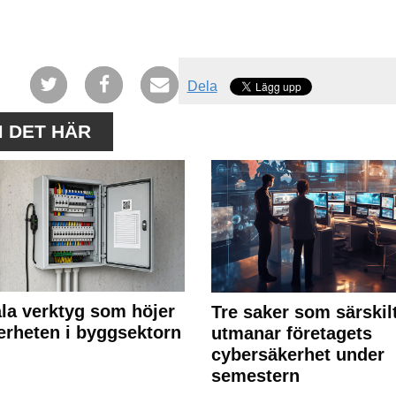
Dela
M DET HÄR
ala verktyg som höjer
Tre saker som särskil
erheten i byggsektorn
utmanar företagets
cybersäkerhet under
semestern