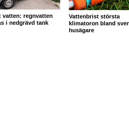
 vatten: regnvatten
Vattenbrist största
s i nedgrävd tank
klimatoron bland sve
husägare