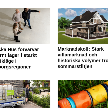
Marknadskoll: Stark
ka Hus förvärvar
villamarknad och
nt lager i starkt
historiska volymer tr
ikläge i
sommarstiltjen
borgsregionen