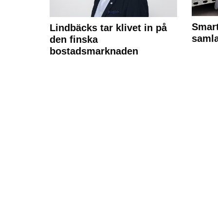
Smart
Lindbäcks tar klivet in på
samla
den finska
bostadsmarknaden