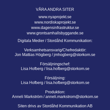
VÅRA ANDRA SITER
www.nyaprojekt.se
www.nordiskaprojekt.se
www.dagensinfrastruktur.se
www.grontsamhallsbyggande.se
Digitala Medier / Stordåhd Kommunikation:
Verksamhetsansvarig/Chefredaktör:
Jon Mattias Högberg /
jmhogberg@storkom.se
Försäljningschef:
Lisa Hofberg /
lisa.hofberg@storkom.se
Försäljning:
Lisa Hofberg /
lisa.hofberg@storkom.se
Produktion:
Anneli Markström /
anneli.markstrom@storkom.se
Siten drivs av Stordåhd Kommunikation AB