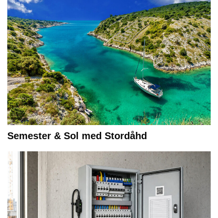
Semester & Sol med Stordåhd