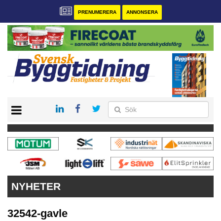
PRENUMERERA
ANNONSERA
START
PRENUMERERA
VÅRA ANDRA MAGASIN
ANNONSERA
KONTAKT
NYHETER
32542-gavle