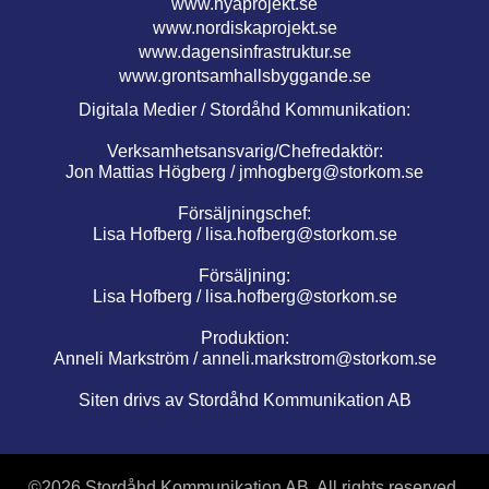
www.nyaprojekt.se
www.nordiskaprojekt.se
www.dagensinfrastruktur.se
www.grontsamhallsbyggande.se
Digitala Medier / Stordåhd Kommunikation:
Verksamhetsansvarig/Chefredaktör:
Jon Mattias Högberg /
jmhogberg@storkom.se
Försäljningschef:
Lisa Hofberg /
lisa.hofberg@storkom.se
Försäljning:
Lisa Hofberg /
lisa.hofberg@storkom.se
Produktion:
Anneli Markström /
anneli.markstrom@storkom.se
Siten drivs av Stordåhd Kommunikation AB
©
2026 Stordåhd Kommunikation AB, All rights reserved.