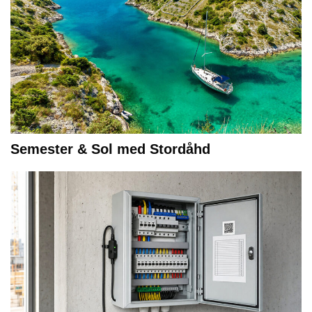
Semester & Sol med Stordåhd