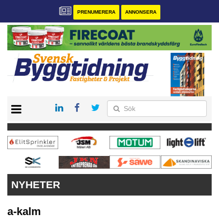
PRENUMERERA
ANNONSERA
START
PRENUMERERA
VÅRA ANDRA MAGASIN
ANNONSERA
KONTAKT
NYHETER
a-kalm