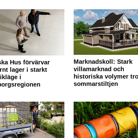
Marknadskoll: Stark
ka Hus förvärvar
villamarknad och
nt lager i starkt
historiska volymer tr
ikläge i
sommarstiltjen
borgsregionen