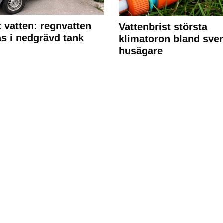
 vatten: regnvatten
Vattenbrist största
s i nedgrävd tank
klimatoron bland sve
husägare