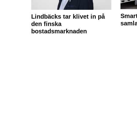
Smart
Lindbäcks tar klivet in på
samla
den finska
bostadsmarknaden