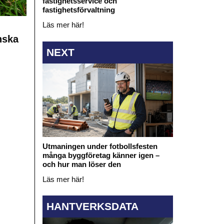
fastighetsservice och
fastighetsförvaltning
Läs mer här!
nska
NEXT
Utmaningen under fotbollsfesten
många byggföretag känner igen –
och hur man löser den
Läs mer här!
HANTVERKSDATA