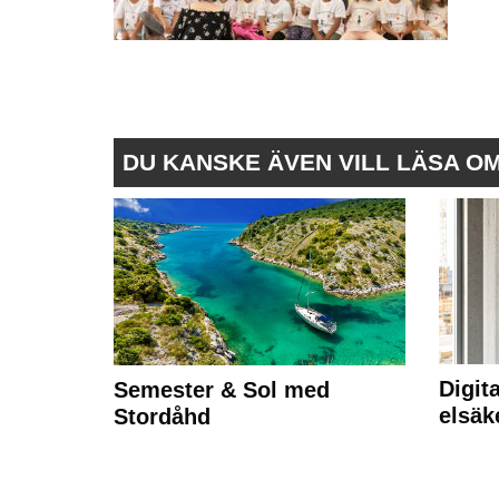
DU KANSKE ÄVEN VILL LÄSA O
Digit
Semester & Sol med
elsäk
Stordåhd