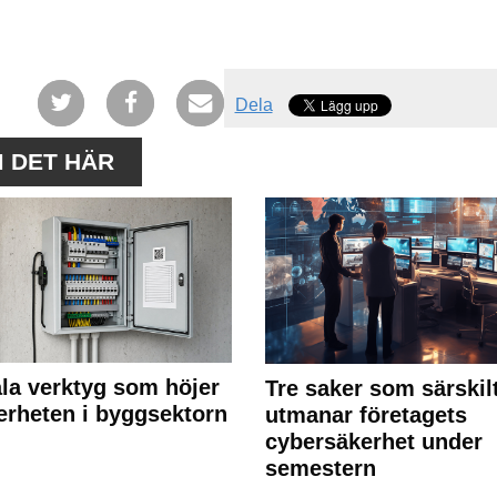
Dela
M DET HÄR
ala verktyg som höjer
Tre saker som särskil
erheten i byggsektorn
utmanar företagets
cybersäkerhet under
semestern