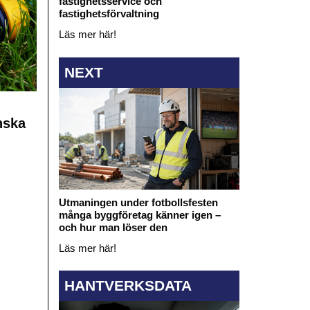
fastighetsservice och
fastighetsförvaltning
Läs mer här!
NEXT
nska
Utmaningen under fotbollsfesten
många byggföretag känner igen –
och hur man löser den
Läs mer här!
HANTVERKSDATA