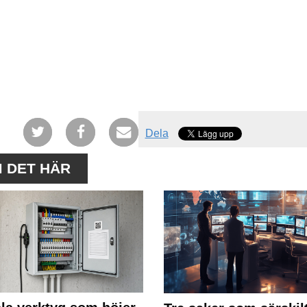
Dela
M DET HÄR