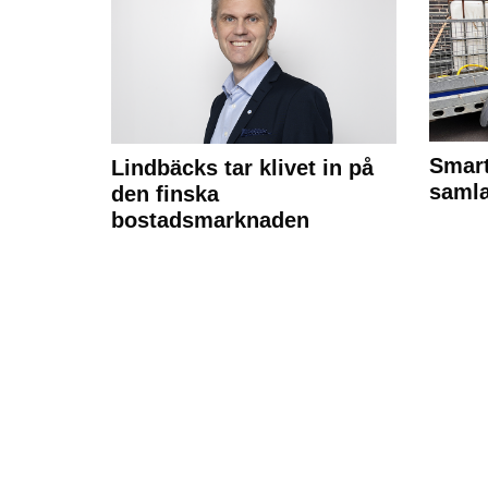
Smart
Lindbäcks tar klivet in på
samla
den finska
bostadsmarknaden