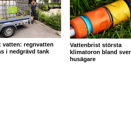
 vatten: regnvatten
Vattenbrist största
s i nedgrävd tank
klimatoron bland sve
husägare