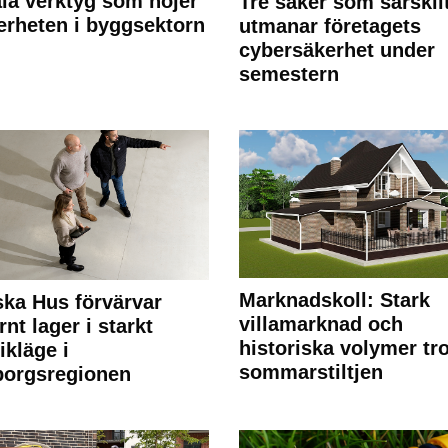
ala verktyg som höjer
Tre saker som särskil
erheten i byggsektorn
utmanar företagets
cybersäkerhet under
semestern
Marknadskoll: Stark
ka Hus förvärvar
villamarknad och
nt lager i starkt
historiska volymer tr
ikläge i
sommarstiltjen
borgsregionen