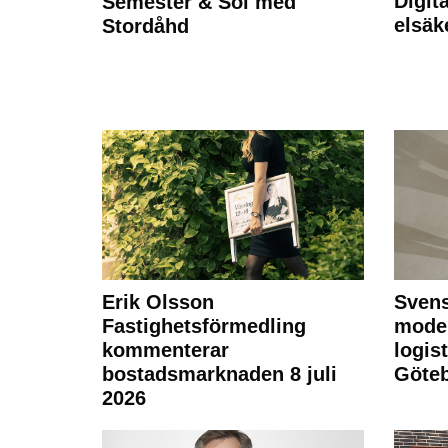
Digit
Semester & Sol med
elsäk
Stordåhd
Erik Olsson
Svens
Fastighetsförmedling
moder
kommenterar
logist
bostadsmarknaden 8 juli
Göte
2026