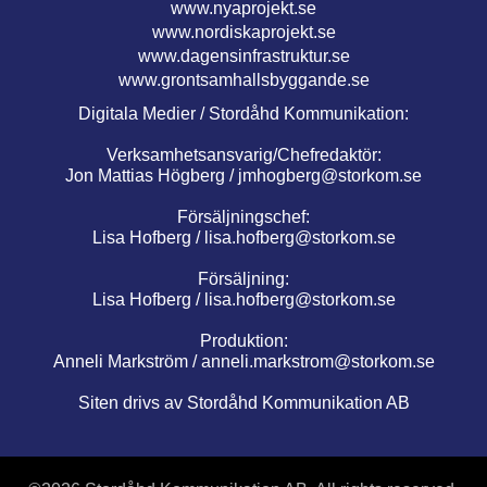
www.nyaprojekt.se
www.nordiskaprojekt.se
www.dagensinfrastruktur.se
www.grontsamhallsbyggande.se
Digitala Medier / Stordåhd Kommunikation:
Verksamhetsansvarig/Chefredaktör:
Jon Mattias Högberg /
jmhogberg@storkom.se
Försäljningschef:
Lisa Hofberg /
lisa.hofberg@storkom.se
Försäljning:
Lisa Hofberg /
lisa.hofberg@storkom.se
Produktion:
Anneli Markström /
anneli.markstrom@storkom.se
Siten drivs av Stordåhd Kommunikation AB