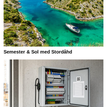
Semester & Sol med Stordåhd