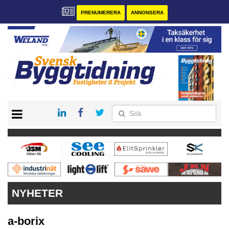
PRENUMERERA
ANNONSERA
START
PRENUMERERA
VÅRA ANDRA MAGASIN
ANNONSERA
KONTAKT
NYHETER
a-borix