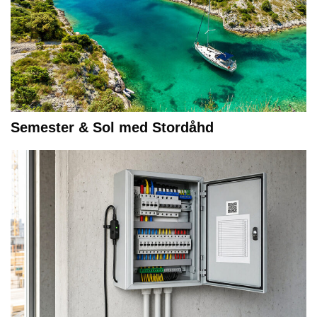
Semester & Sol med Stordåhd