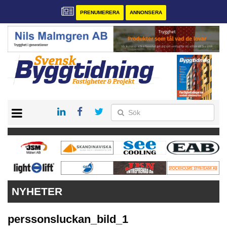
PRENUMERERA
ANNONSERA
START
PRENUMERERA
VÅRA ANDRA MAGASIN
ANNONSERA
KONTAKT
NYHETER
perssonsluckan_bild_1