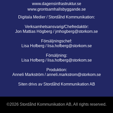
www.dagensinfrastruktur.se
www.grontsamhallsbyggande.se
Digitala Medier / Stordåhd Kommunikation:
Verksamhetsansvarig/Chefredaktör:
Jon Mattias Högberg /
jmhogberg@storkom.se
Försäljningschef:
Lisa Hofberg /
lisa.hofberg@storkom.se
Försäljning:
Lisa Hofberg /
lisa.hofberg@storkom.se
Produktion:
Anneli Markström /
anneli.markstrom@storkom.se
Siten drivs av Stordåhd Kommunikation AB
©
2026 Stordåhd Kommunikation AB, All rights reserved.