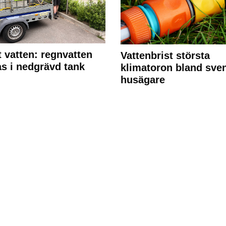
 vatten: regnvatten
Vattenbrist största
s i nedgrävd tank
klimatoron bland sve
husägare