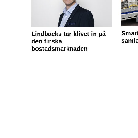
Smart
Lindbäcks tar klivet in på
samla
den finska
bostadsmarknaden