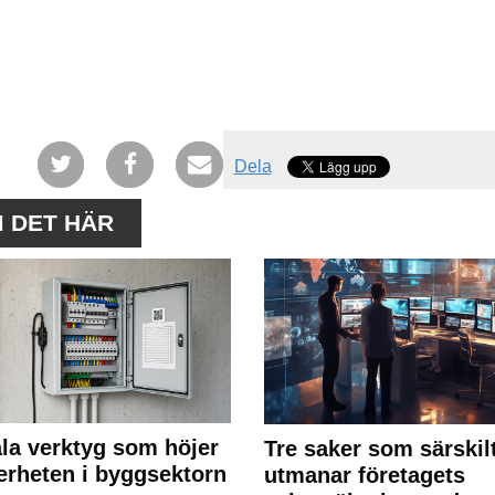
Dela
M DET HÄR
ala verktyg som höjer
Tre saker som särskil
erheten i byggsektorn
utmanar företagets