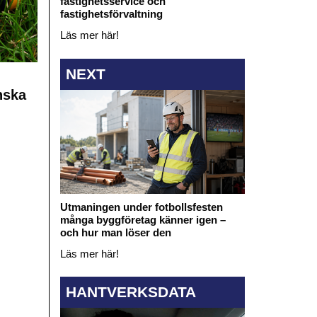
fastighetsservice och
fastighetsförvaltning
Läs mer här!
NEXT
nska
Utmaningen under fotbollsfesten
många byggföretag känner igen –
och hur man löser den
Läs mer här!
HANTVERKSDATA