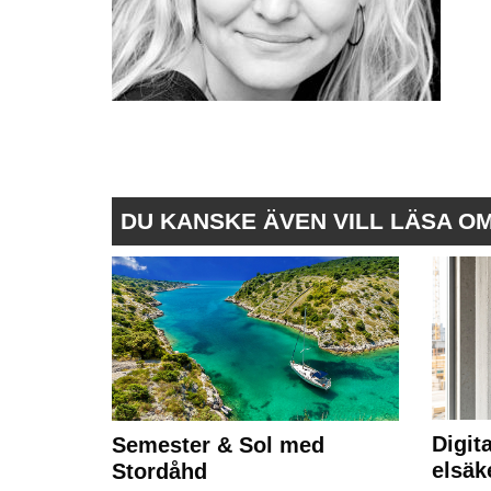
DU KANSKE ÄVEN VILL LÄSA O
Digit
Semester & Sol med
elsäk
Stordåhd