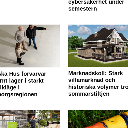
cybersäkerhet under
semestern
Marknadskoll: Stark
ka Hus förvärvar
villamarknad och
nt lager i starkt
historiska volymer tr
ikläge i
sommarstiltjen
borgsregionen