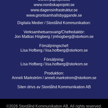
www.nordiskaprojekt.se
www.dagensinfrastruktur.se
www.grontsamhallsbyggande.se
Digitala Medier / Stordåhd Kommunikation:
Verksamhetsansvarig/Chefredaktör:
Jon Mattias Högberg /
jmhogberg@storkom.se
Försäljningschef:
Lisa Hofberg /
lisa.hofberg@storkom.se
Försäljning:
Lisa Hofberg /
lisa.hofberg@storkom.se
Produktion:
Anneli Markström /
anneli.markstrom@storkom.se
Siten drivs av Stordåhd Kommunikation AB
©
2026 Stordåhd Kommunikation AB, All rights reserved.