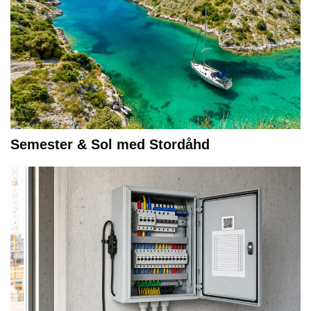
Semester & Sol med Stordåhd