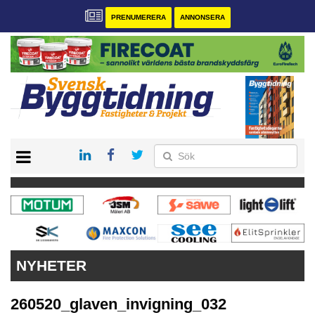
PRENUMERERA
ANNONSERA
START
PRENUMERERA
VÅRA ANDRA MAGASIN
ANNONSERA
KONTAKT
NYHETER
260520_glaven_invigning_032