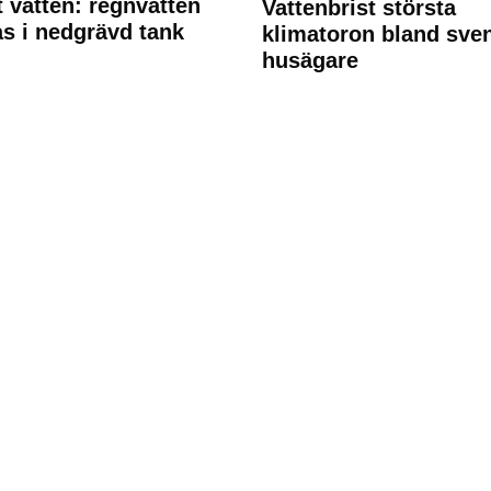
 vatten: regnvatten
Vattenbrist största
s i nedgrävd tank
klimatoron bland sve
husägare