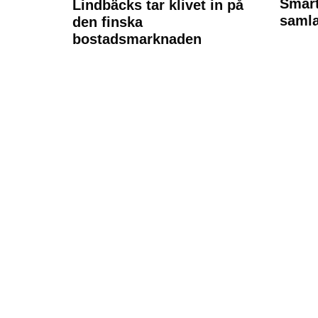
Smart
Lindbäcks tar klivet in på
samla
den finska
bostadsmarknaden