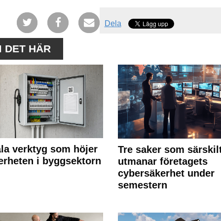
Dela
M DET HÄR
ala verktyg som höjer
Tre saker som särskil
erheten i byggsektorn
utmanar företagets
cybersäkerhet under
semestern