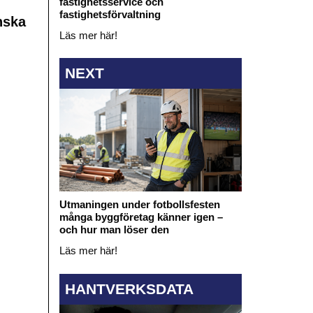
fastighetsservice och
fastighetsförvaltning
nska
Läs mer här!
NEXT
Utmaningen under fotbollsfesten
många byggföretag känner igen –
och hur man löser den
Läs mer här!
HANTVERKSDATA