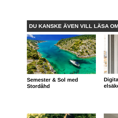
DU KANSKE ÄVEN VILL LÄSA O
Digit
Semester & Sol med
elsäk
Stordåhd