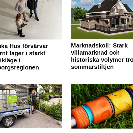
Marknadskoll: Stark
ka Hus förvärvar
villamarknad och
nt lager i starkt
historiska volymer tr
ikläge i
sommarstiltjen
borgsregionen