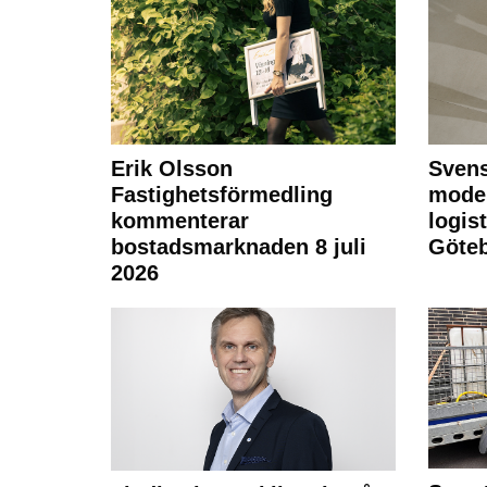
Erik Olsson
Svens
Fastighetsförmedling
moder
kommenterar
logist
bostadsmarknaden 8 juli
Göte
2026