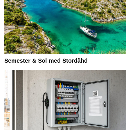
Semester & Sol med Stordåhd