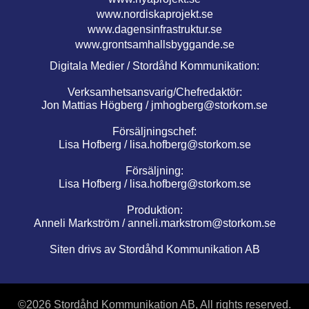
www.nordiskaprojekt.se
www.dagensinfrastruktur.se
www.grontsamhallsbyggande.se
Digitala Medier / Stordåhd Kommunikation:
Verksamhetsansvarig/Chefredaktör:
Jon Mattias Högberg /
jmhogberg@storkom.se
Försäljningschef:
Lisa Hofberg /
lisa.hofberg@storkom.se
Försäljning:
Lisa Hofberg /
lisa.hofberg@storkom.se
Produktion:
Anneli Markström /
anneli.markstrom@storkom.se
Siten drivs av Stordåhd Kommunikation AB
©
2026 Stordåhd Kommunikation AB, All rights reserved.