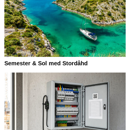
Semester & Sol med Stordåhd