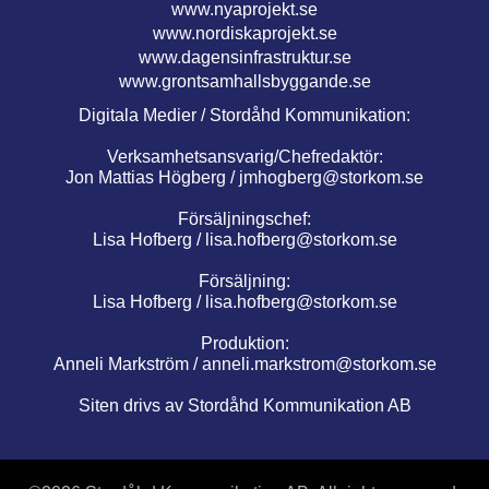
www.nyaprojekt.se
www.nordiskaprojekt.se
www.dagensinfrastruktur.se
www.grontsamhallsbyggande.se
Digitala Medier / Stordåhd Kommunikation:
Verksamhetsansvarig/Chefredaktör:
Jon Mattias Högberg /
jmhogberg@storkom.se
Försäljningschef:
Lisa Hofberg /
lisa.hofberg@storkom.se
Försäljning:
Lisa Hofberg /
lisa.hofberg@storkom.se
Produktion:
Anneli Markström /
anneli.markstrom@storkom.se
Siten drivs av Stordåhd Kommunikation AB