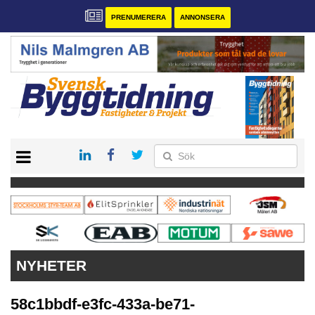
PRENUMERERA
ANNONSERA
START
PRENUMERERA
VÅRA ANDRA MAGASIN
ANNONSERA
KONTAKT
NYHETER
58c1bbdf-e3fc-433a-be71-