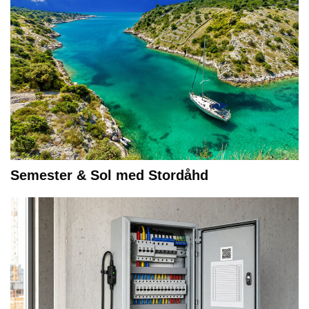
Semester & Sol med Stordåhd