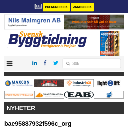
PRENUMERERA
ANNONSERA
START
PRENUMERERA
VÅRA ANDRA MAGASIN
ANNONSERA
KONTAKT
NYHETER
bae95887932f596c_org