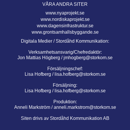
VÅRA ANDRA SITER
www.nyaprojekt.se
www.nordiskaprojekt.se
www.dagensinfrastruktur.se
www.grontsamhallsbyggande.se
Digitala Medier / Stordåhd Kommunikation:
Verksamhetsansvarig/Chefredaktör:
Jon Mattias Högberg /
jmhogberg@storkom.se
Försäljningschef:
Lisa Hofberg /
lisa.hofberg@storkom.se
Försäljning:
Lisa Hofberg /
lisa.hofberg@storkom.se
Produktion:
Anneli Markström /
anneli.markstrom@storkom.se
Siten drivs av Stordåhd Kommunikation AB