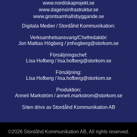
www.nordiskaprojekt.se
www.dagensinfrastruktur.se
www.grontsamhallsbyggande.se
Digitala Medier / Stordåhd Kommunikation:
Verksamhetsansvarig/Chefredaktör:
Jon Mattias Högberg /
jmhogberg@storkom.se
Försäljningschef:
Lisa Hofberg /
lisa.hofberg@storkom.se
Försäljning:
Lisa Hofberg /
lisa.hofberg@storkom.se
Produktion:
Anneli Markström /
anneli.markstrom@storkom.se
Siten drivs av Stordåhd Kommunikation AB
©
2026 Stordåhd Kommunikation AB, All rights reserved.