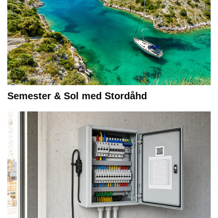
Semester & Sol med Stordåhd