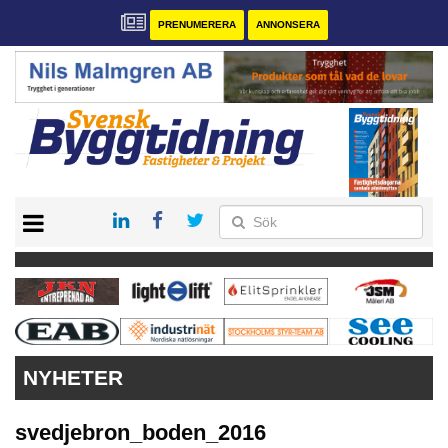
PRENUMERERA
ANNONSERA
START
PRENUMERERA
VÅRA ANDRA MAGASIN
ANNONSERA
KONTAKT
NYHETER
svedjebron_boden_2016