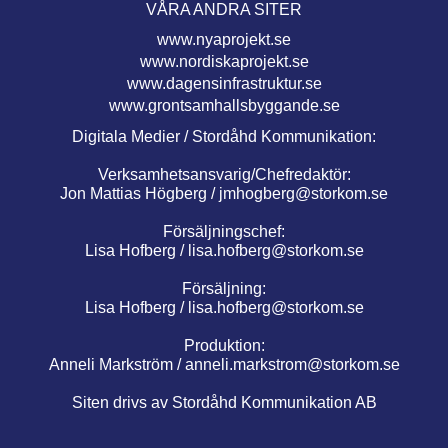
VÅRA ANDRA SITER
www.nyaprojekt.se
www.nordiskaprojekt.se
www.dagensinfrastruktur.se
www.grontsamhallsbyggande.se
Digitala Medier / Stordåhd Kommunikation:
Verksamhetsansvarig/Chefredaktör:
Jon Mattias Högberg /
jmhogberg@storkom.se
Försäljningschef:
Lisa Hofberg /
lisa.hofberg@storkom.se
Försäljning:
Lisa Hofberg /
lisa.hofberg@storkom.se
Produktion:
Anneli Markström /
anneli.markstrom@storkom.se
Siten drivs av Stordåhd Kommunikation AB