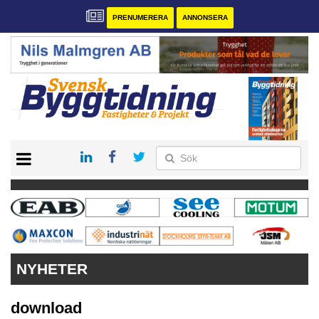
PRENUMERERA
ANNONSERA
START
PRENUMERERA
VÅRA ANDRA MAGASIN
ANNONSERA
KONTAKT
NYHETER
download