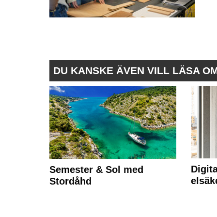
DU KANSKE ÄVEN VILL LÄSA O
Digit
Semester & Sol med
elsäk
Stordåhd