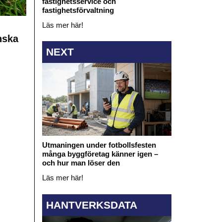
fastighetsservice och
fastighetsförvaltning
Läs mer här!
nska
NEXT
Utmaningen under fotbollsfesten
många byggföretag känner igen –
och hur man löser den
Läs mer här!
HANTVERKSDATA