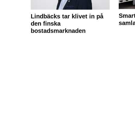
Smart
Lindbäcks tar klivet in på
samla
den finska
bostadsmarknaden