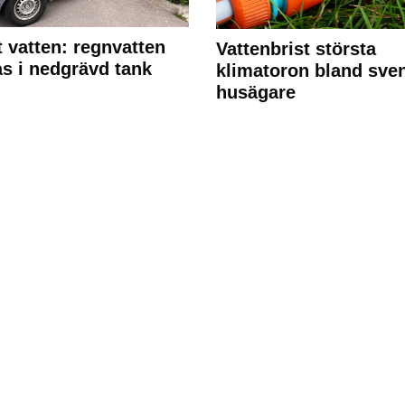
 vatten: regnvatten
Vattenbrist största
s i nedgrävd tank
klimatoron bland sve
husägare