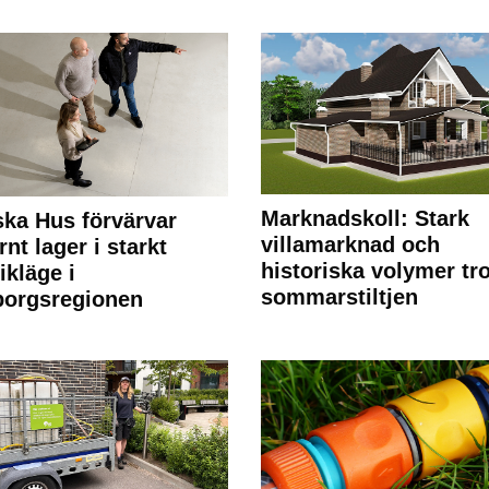
Marknadskoll: Stark
ka Hus förvärvar
villamarknad och
nt lager i starkt
historiska volymer tr
ikläge i
sommarstiltjen
borgsregionen