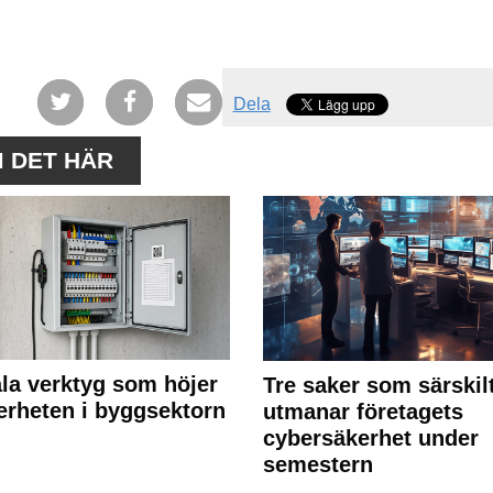
Dela
M DET HÄR
ala verktyg som höjer
Tre saker som särskil
erheten i byggsektorn
utmanar företagets
cybersäkerhet under
semestern