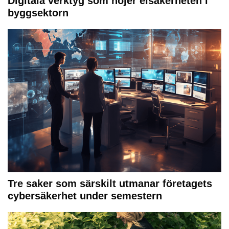
Digitala verktyg som höjer elsäkerheten i
byggsektorn
Tre saker som särskilt utmanar företagets
cybersäkerhet under semestern