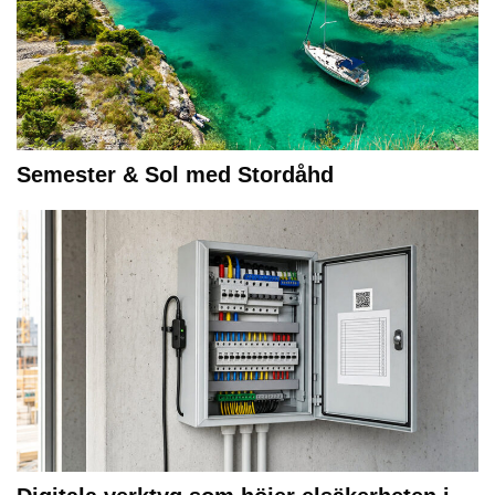
Semester & Sol med Stordåhd