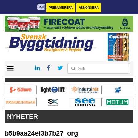
PRENUMERERA
ANNONSERA
START
PRENUMERERA
VÅRA ANDRA MAGASIN
ANNONSERA
KONTAKT
NYHETER
b5b9aa24ef3b7b27_org