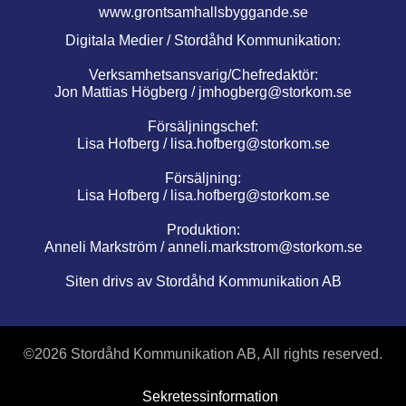
www.grontsamhallsbyggande.se
Digitala Medier / Stordåhd Kommunikation:
Verksamhetsansvarig/Chefredaktör:
Jon Mattias Högberg /
jmhogberg@storkom.se
Försäljningschef:
Lisa Hofberg /
lisa.hofberg@storkom.se
Försäljning:
Lisa Hofberg /
lisa.hofberg@storkom.se
Produktion:
Anneli Markström /
anneli.markstrom@storkom.se
Siten drivs av Stordåhd Kommunikation AB
©
2026 Stordåhd Kommunikation AB, All rights reserved.
Sekretessinformation