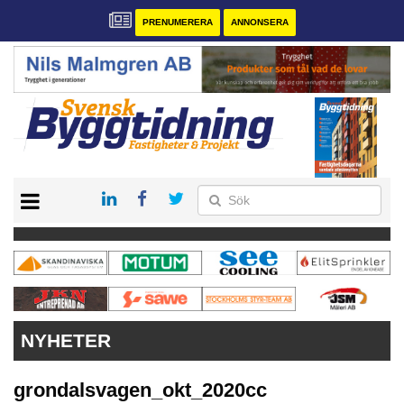
PRENUMERERA
ANNONSERA
START
PRENUMERERA
VÅRA ANDRA MAGASIN
ANNONSERA
KONTAKT
NYHETER
grondalsvagen_okt_2020cc