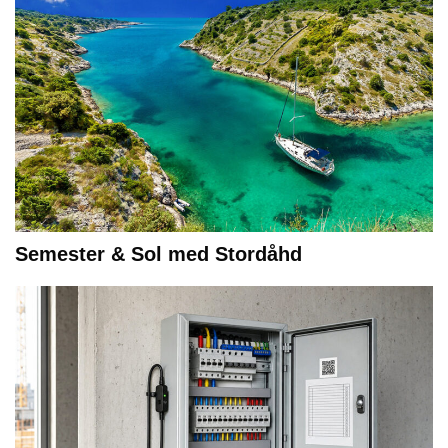
Semester & Sol med Stordåhd