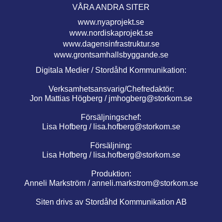
VÅRA ANDRA SITER
www.nyaprojekt.se
www.nordiskaprojekt.se
www.dagensinfrastruktur.se
www.grontsamhallsbyggande.se
Digitala Medier / Stordåhd Kommunikation:
Verksamhetsansvarig/Chefredaktör:
Jon Mattias Högberg /
jmhogberg@storkom.se
Försäljningschef:
Lisa Hofberg /
lisa.hofberg@storkom.se
Försäljning:
Lisa Hofberg /
lisa.hofberg@storkom.se
Produktion:
Anneli Markström /
anneli.markstrom@storkom.se
Siten drivs av Stordåhd Kommunikation AB