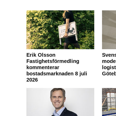
Erik Olsson
Svens
Fastighetsförmedling
moder
kommenterar
logist
bostadsmarknaden 8 juli
Göte
2026