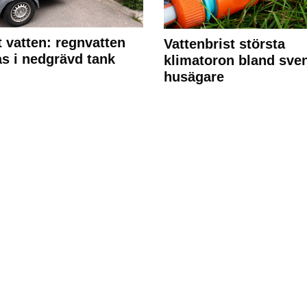
 vatten: regnvatten
Vattenbrist största
s i nedgrävd tank
klimatoron bland sve
husägare