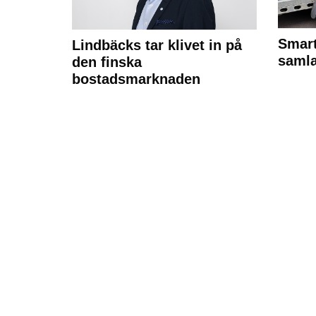
Smart
Lindbäcks tar klivet in på
samla
den finska
bostadsmarknaden