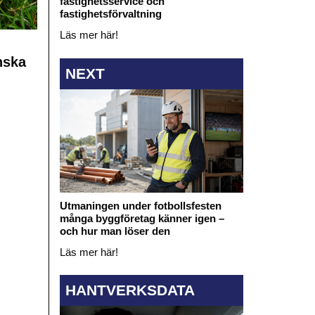
fastighetsservice och
fastighetsförvaltning
Läs mer här!
nska
NEXT
Utmaningen under fotbollsfesten
många byggföretag känner igen –
och hur man löser den
Läs mer här!
HANTVERKSDATA