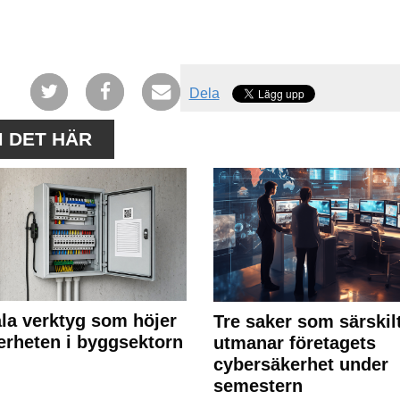
Dela
M DET HÄR
ala verktyg som höjer
Tre saker som särskil
erheten i byggsektorn
utmanar företagets
cybersäkerhet under
semestern