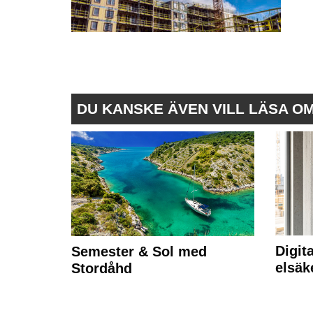
DU KANSKE ÄVEN VILL LÄSA O
Digit
Semester & Sol med
elsäk
Stordåhd