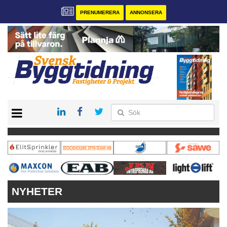
PRENUMERERA
ANNONSERA
START
PRENUMERERA
VÅRA ANDRA MAGASIN
ANNONSERA
KONTAKT
NYHETER