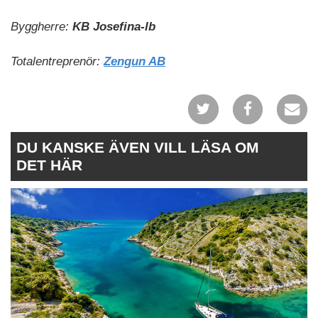
Byggherre:
KB Josefina-lb
Totalentreprenör:
Zengun AB
DU KANSKE ÄVEN VILL LÄSA OM
DET HÄR