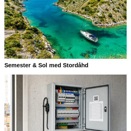
Semester & Sol med Stordåhd