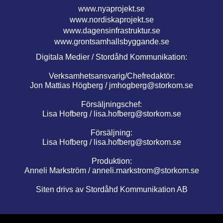
www.nyaprojekt.se
www.nordiskaprojekt.se
www.dagensinfrastruktur.se
www.grontsamhallsbyggande.se
Digitala Medier / Stordåhd Kommunikation:
Verksamhetsansvarig/Chefredaktör:
Jon Mattias Högberg /
jmhogberg@storkom.se
Försäljningschef:
Lisa Hofberg /
lisa.hofberg@storkom.se
Försäljning:
Lisa Hofberg /
lisa.hofberg@storkom.se
Produktion:
Anneli Markström /
anneli.markstrom@storkom.se
Siten drivs av Stordåhd Kommunikation AB