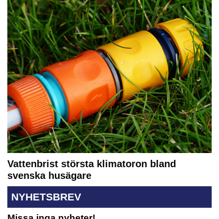
Vattenbrist största klimatoron bland
svenska husägare
NYHETSBREV
Missa inga nyheter!