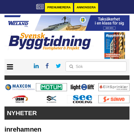
PRENUMERERA
ANNONSERA
START
PRENUMERERA
VÅRA ANDRA MAGASIN
ANNONSERA
KONTAKT
NYHETER
inrehamnen