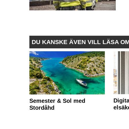
DU KANSKE ÄVEN VILL LÄSA O
Digit
Semester & Sol med
elsäk
Stordåhd