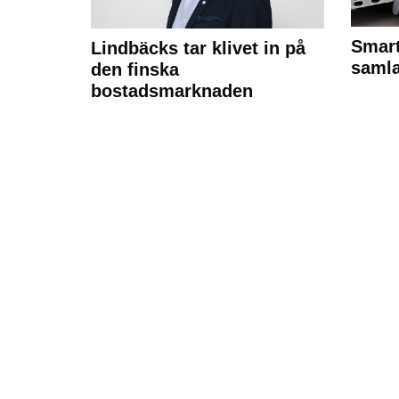
Smart
Lindbäcks tar klivet in på
samla
den finska
bostadsmarknaden