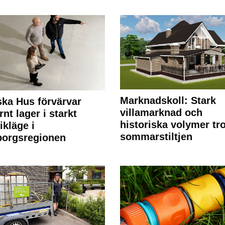
Marknadskoll: Stark
ka Hus förvärvar
villamarknad och
nt lager i starkt
historiska volymer tr
ikläge i
sommarstiltjen
borgsregionen