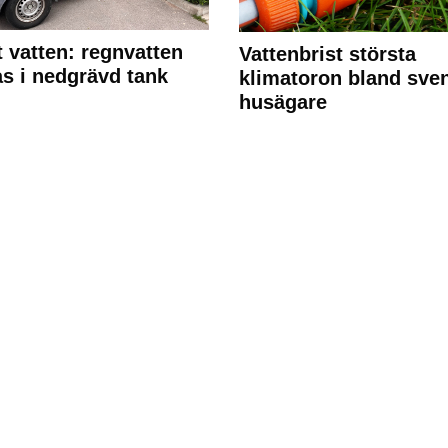
 vatten: regnvatten
Vattenbrist största
s i nedgrävd tank
klimatoron bland sve
husägare