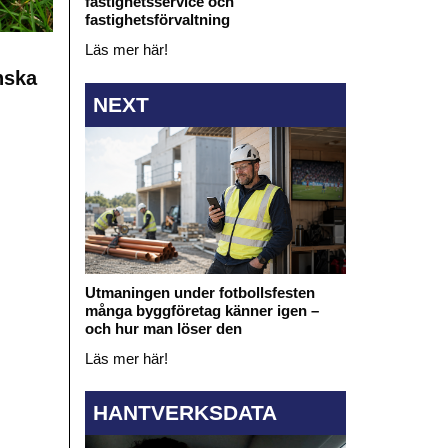
fastighetsservice och
fastighetsförvaltning
Läs mer här!
nska
NEXT
Utmaningen under fotbollsfesten
många byggföretag känner igen –
och hur man löser den
Läs mer här!
HANTVERKSDATA