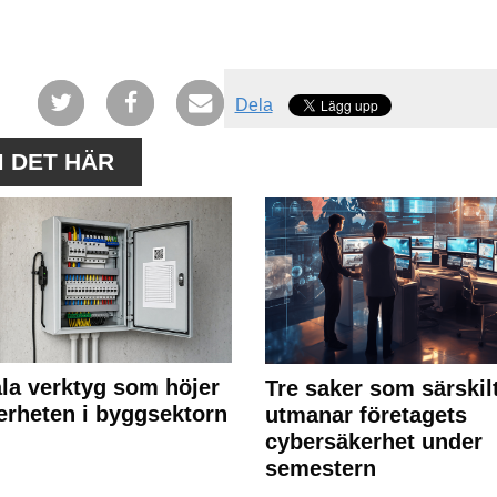
Dela
M DET HÄR
ala verktyg som höjer
Tre saker som särskil
erheten i byggsektorn
utmanar företagets
cybersäkerhet under
semestern