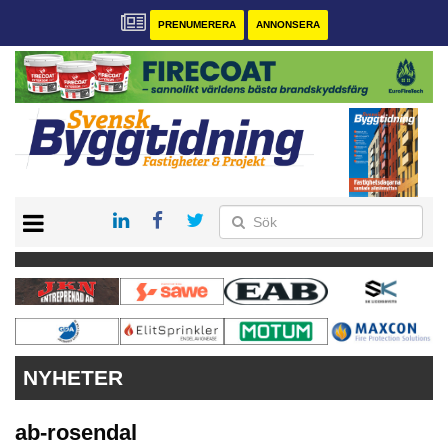
PRENUMERERA
ANNONSERA
START
PRENUMERERA
VÅRA ANDRA MAGASIN
ANNONSERA
KONTAKT
NYHETER
ab-rosendal