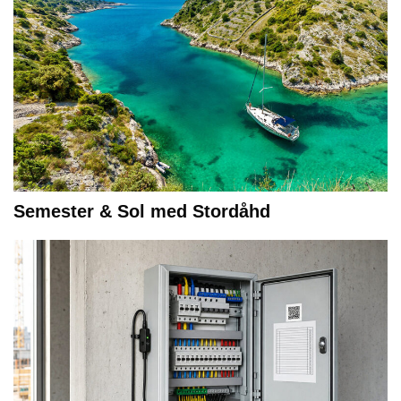
Semester & Sol med Stordåhd