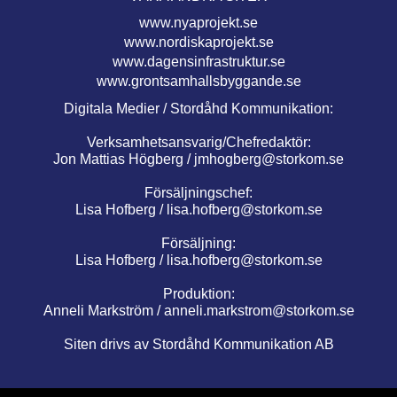
www.nyaprojekt.se
www.nordiskaprojekt.se
www.dagensinfrastruktur.se
www.grontsamhallsbyggande.se
Digitala Medier / Stordåhd Kommunikation:
Verksamhetsansvarig/Chefredaktör:
Jon Mattias Högberg /
jmhogberg@storkom.se
Försäljningschef:
Lisa Hofberg /
lisa.hofberg@storkom.se
Försäljning:
Lisa Hofberg /
lisa.hofberg@storkom.se
Produktion:
Anneli Markström /
anneli.markstrom@storkom.se
Siten drivs av Stordåhd Kommunikation AB