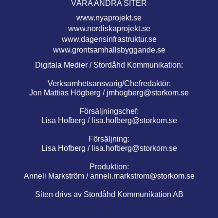
VÅRA ANDRA SITER
www.nyaprojekt.se
www.nordiskaprojekt.se
www.dagensinfrastruktur.se
www.grontsamhallsbyggande.se
Digitala Medier / Stordåhd Kommunikation:
Verksamhetsansvarig/Chefredaktör:
Jon Mattias Högberg /
jmhogberg@storkom.se
Försäljningschef:
Lisa Hofberg /
lisa.hofberg@storkom.se
Försäljning:
Lisa Hofberg /
lisa.hofberg@storkom.se
Produktion:
Anneli Markström /
anneli.markstrom@storkom.se
Siten drivs av Stordåhd Kommunikation AB