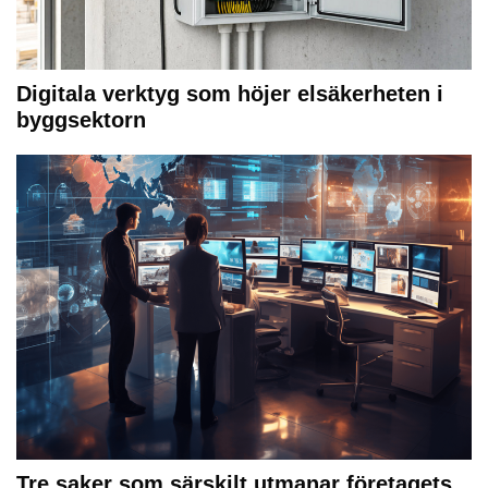
Digitala verktyg som höjer elsäkerheten i
byggsektorn
Tre saker som särskilt utmanar företagets