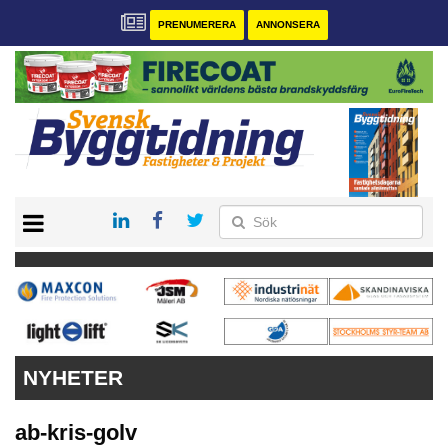
PRENUMERERA
ANNONSERA
START
PRENUMERERA
VÅRA ANDRA MAGASIN
ANNONSERA
KONTAKT
NYHETER
ab-kris-golv