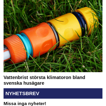
Vattenbrist största klimatoron bland
svenska husägare
NYHETSBREV
Missa inga nyheter!