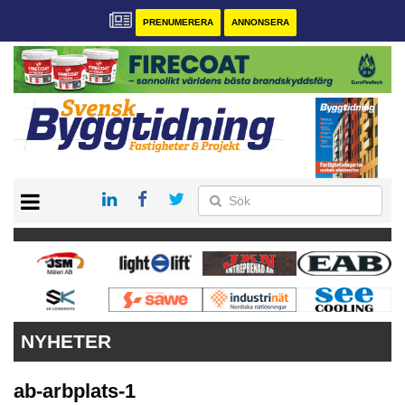
PRENUMERERA
ANNONSERA
START
PRENUMERERA
VÅRA ANDRA MAGASIN
ANNONSERA
KONTAKT
NYHETER
ab-arbplats-1