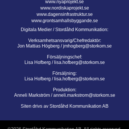
www.nyaprojekt.se
www.nordiskaprojekt.se
www.dagensinfrastruktur.se
www.grontsamhallsbyggande.se
Digitala Medier / Stordåhd Kommunikation:
Verksamhetsansvarig/Chefredaktör:
Jon Mattias Högberg /
jmhogberg@storkom.se
Försäljningschef:
Lisa Hofberg /
lisa.hofberg@storkom.se
Försäljning:
Lisa Hofberg /
lisa.hofberg@storkom.se
Produktion:
Anneli Markström /
anneli.markstrom@storkom.se
Siten drivs av Stordåhd Kommunikation AB