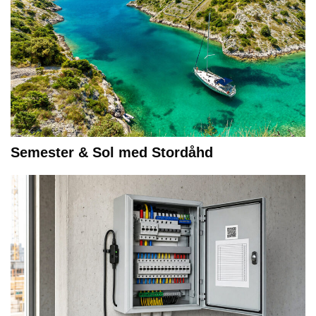
Semester & Sol med Stordåhd