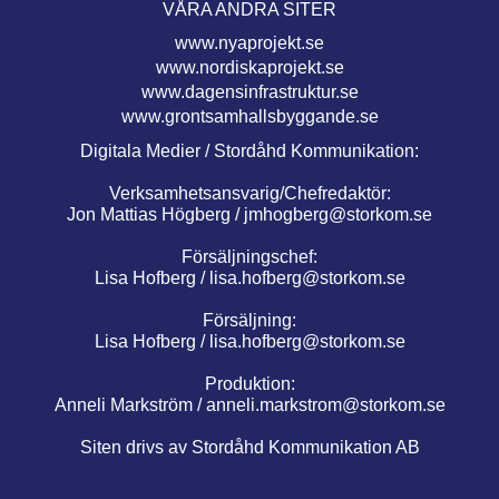
VÅRA ANDRA SITER
www.nyaprojekt.se
www.nordiskaprojekt.se
www.dagensinfrastruktur.se
www.grontsamhallsbyggande.se
Digitala Medier / Stordåhd Kommunikation:
Verksamhetsansvarig/Chefredaktör:
Jon Mattias Högberg /
jmhogberg@storkom.se
Försäljningschef:
Lisa Hofberg /
lisa.hofberg@storkom.se
Försäljning:
Lisa Hofberg /
lisa.hofberg@storkom.se
Produktion:
Anneli Markström /
anneli.markstrom@storkom.se
Siten drivs av Stordåhd Kommunikation AB