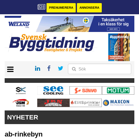
PRENUMERERA
ANNONSERA
START
PRENUMERERA
VÅRA ANDRA MAGASIN
ANNONSERA
KONTAKT
NYHETER
ab-rinkebyn