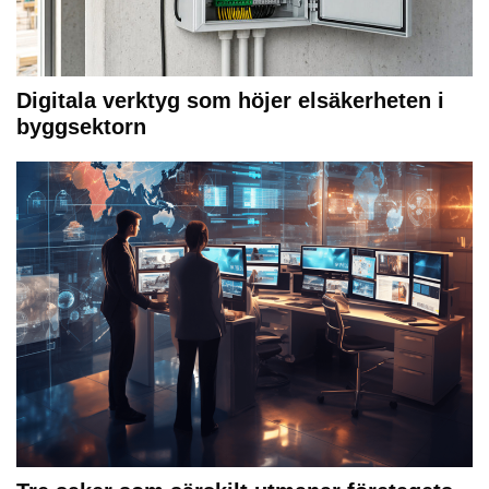
Digitala verktyg som höjer elsäkerheten i
byggsektorn