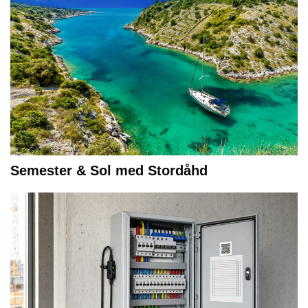
Semester & Sol med Stordåhd