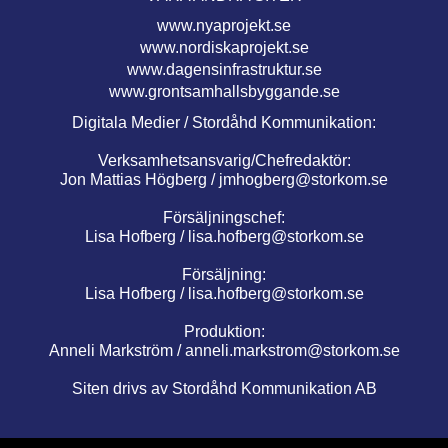
www.nyaprojekt.se
www.nordiskaprojekt.se
www.dagensinfrastruktur.se
www.grontsamhallsbyggande.se
Digitala Medier / Stordåhd Kommunikation:
Verksamhetsansvarig/Chefredaktör:
Jon Mattias Högberg /
jmhogberg@storkom.se
Försäljningschef:
Lisa Hofberg /
lisa.hofberg@storkom.se
Försäljning:
Lisa Hofberg /
lisa.hofberg@storkom.se
Produktion:
Anneli Markström /
anneli.markstrom@storkom.se
Siten drivs av Stordåhd Kommunikation AB