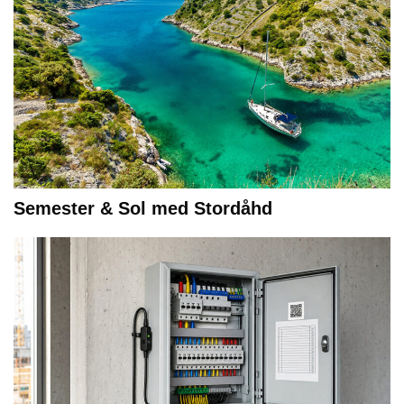
Semester & Sol med Stordåhd