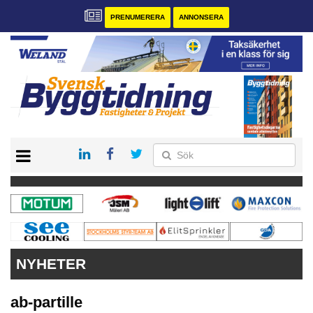
PRENUMERERA
ANNONSERA
START
PRENUMERERA
VÅRA ANDRA MAGASIN
ANNONSERA
KONTAKT
NYHETER
ab-partille