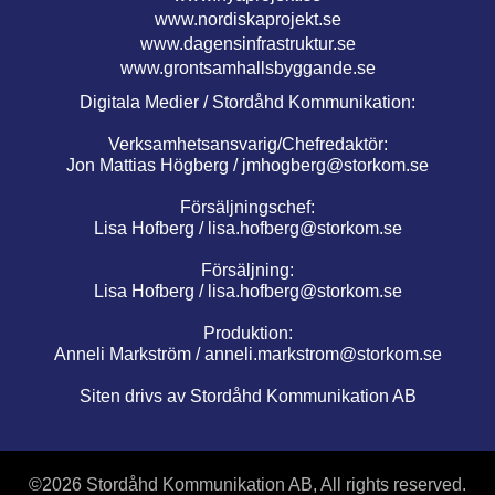
www.nordiskaprojekt.se
www.dagensinfrastruktur.se
www.grontsamhallsbyggande.se
Digitala Medier / Stordåhd Kommunikation:
Verksamhetsansvarig/Chefredaktör:
Jon Mattias Högberg /
jmhogberg@storkom.se
Försäljningschef:
Lisa Hofberg /
lisa.hofberg@storkom.se
Försäljning:
Lisa Hofberg /
lisa.hofberg@storkom.se
Produktion:
Anneli Markström /
anneli.markstrom@storkom.se
Siten drivs av Stordåhd Kommunikation AB
©
2026 Stordåhd Kommunikation AB, All rights reserved.