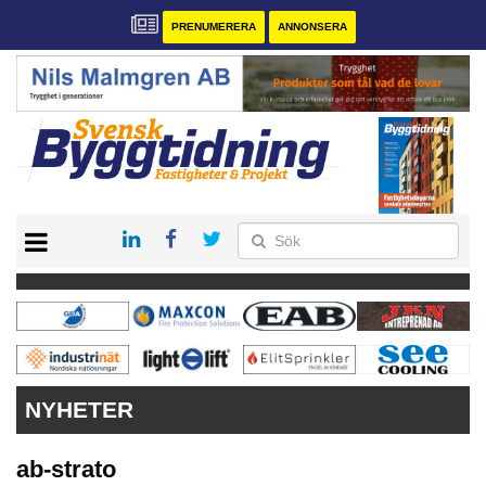
PRENUMERERA
ANNONSERA
START
PRENUMERERA
VÅRA ANDRA MAGASIN
ANNONSERA
KONTAKT
NYHETER
ab-strato