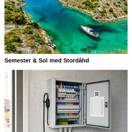
Semester & Sol med Stordåhd