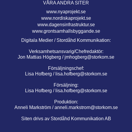
VÅRA ANDRA SITER
www.nyaprojekt.se
www.nordiskaprojekt.se
www.dagensinfrastruktur.se
www.grontsamhallsbyggande.se
Digitala Medier / Stordåhd Kommunikation:
Verksamhetsansvarig/Chefredaktör:
Jon Mattias Högberg /
jmhogberg@storkom.se
Försäljningschef:
Lisa Hofberg /
lisa.hofberg@storkom.se
Försäljning:
Lisa Hofberg /
lisa.hofberg@storkom.se
Produktion:
Anneli Markström /
anneli.markstrom@storkom.se
Siten drivs av Stordåhd Kommunikation AB