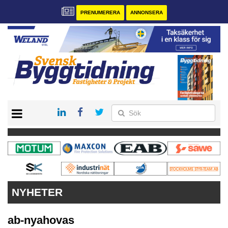
PRENUMERERA
ANNONSERA
START
PRENUMERERA
VÅRA ANDRA MAGASIN
ANNONSERA
KONTAKT
NYHETER
ab-nyahovas