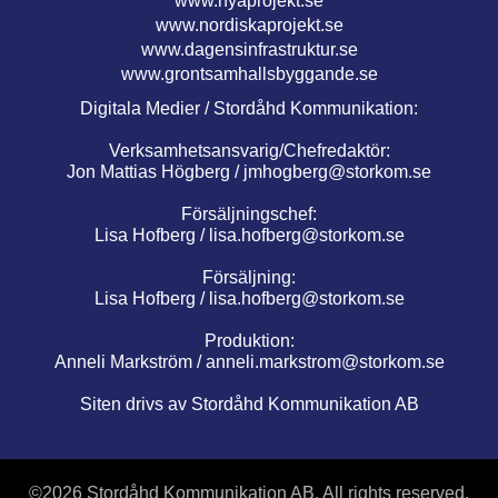
www.nyaprojekt.se
www.nordiskaprojekt.se
www.dagensinfrastruktur.se
www.grontsamhallsbyggande.se
Digitala Medier / Stordåhd Kommunikation:
Verksamhetsansvarig/Chefredaktör:
Jon Mattias Högberg /
jmhogberg@storkom.se
Försäljningschef:
Lisa Hofberg /
lisa.hofberg@storkom.se
Försäljning:
Lisa Hofberg /
lisa.hofberg@storkom.se
Produktion:
Anneli Markström /
anneli.markstrom@storkom.se
Siten drivs av Stordåhd Kommunikation AB
©
2026 Stordåhd Kommunikation AB, All rights reserved.