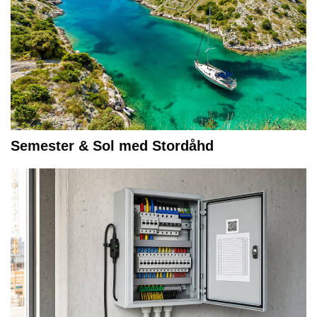
Semester & Sol med Stordåhd