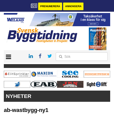
PRENUMERERA
ANNONSERA
START
PRENUMERERA
VÅRA ANDRA MAGASIN
ANNONSERA
KONTAKT
NYHETER
ab-wastbygg-ny1